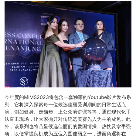
今年度的MIMS2023将包含一套独家的Youtube影片发布系
列，它将深入探索每一位候选佳丽受训期间的日常生活点
滴，例如健身、走猫步、上公众演讲课等等，通过现代化手
法直击现场，让大家抛开对传统选美赛先入为主的成见。此
外，该系列也将凸显候选佳丽们的爱国情操、热忱及拿手强
项，以便掌握良机成为五位入围佳丽之一，进而角逐将在