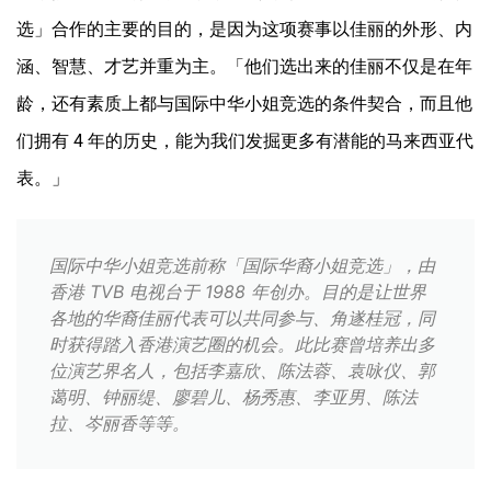
选」合作的主要的目的，是因为这项赛事以佳丽的外形、内
涵、智慧、才艺并重为主。「他们选出来的佳丽不仅是在年
龄，还有素质上都与国际中华小姐竞选的条件契合，而且他
们拥有 4 年的历史，能为我们发掘更多有潜能的马来西亚代
表。」
国际中华小姐竞选前称「国际华裔小姐竞选」，由
香港 TVB 电视台于 1988 年创办。目的是让世界
各地的华裔佳丽代表可以共同参与、角遂桂冠，同
时获得踏入香港演艺圈的机会。此比赛曾培养出多
位演艺界名人，包括李嘉欣、陈法蓉、袁咏仪、郭
蔼明、钟丽缇、廖碧儿、杨秀惠、李亚男、陈法
拉、岑丽香等等。