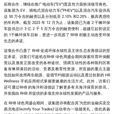
应商合作，继续在推广电动车
(“EV”)
普及性方面扮演领导角色。
该集团为
EV
、插电式混合动力车
(“PHEV”)
以及混合汽车提供高
达
50
万令吉的融资以及分别低至
2.10%
和
2.20%
，极具诱惑性
的年利率。截至
2023
年
12
月为止，该集团已为逾
2
千辆环保
车提供总计
3
亿
2
千
5
百万令吉的融资便利，超越它起初设定
的
1
千辆环保车目标，更进一步巩固了
RHB
积极主动改变环保
生态的承诺。
这项合作凸显了
RHB
促成环保永续性及主张生态友善倡议的坚
定承诺。访客们可趁机在
RHB
绿色周盛会期间探索培育环保醒
觉以及激发正面改变的各种途径。强调互动性的各种陈列区将
备有琳琅满目的活动、竞赛及教育性资源，所宣扬的重点主题
包括如何改用再生能源、提倡节约能源运动以及透过创新的
HR
Wellness
手机应用程式掌握更健康的生活方式。此外，访客们
还可通过
RHB
的海洋和谐倡议了解更多有关海洋保育的资讯，
并发掘由
RHB
所提供的多项支持永续性发展的产品与服务。
在
RHB
绿色周盛会期间，该集团亦将配合其
‘
为您的金融买卖交
易充电
(Electrify Your Trades)’
运动举办一场颁奖礼，借此表扬