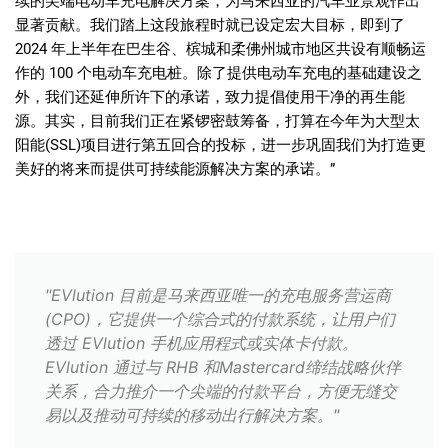
续的尖端电动车充电解决方案，为马来西亚的汽车业景观作出
显著贡献。我们踏上这段旅程时就已设定宏大目标，即到了
2024
年上半年在巴生谷、槟城和柔佛州城市地区共设有顺畅运
作的
100
个电动车充电桩。除了提供电动车充电的基础建设之
外，我们还延伸所许下的承诺，致力提倡使用干净的再生能
源。其实，目前我们正在紧锣密鼓筹备，打算在今年为大型太
阳能
(SSL)
项目进行第五回合的投标，进一步巩固我们为打造更
美好的将来而提供可持续能源解决方案的承诺。
”
"EVlution 目前是马来西亚唯一的充电服务营运商
(CPO)，它提供一个综合式的付款系统，让用户们
透过 EVlution 手机应用程式或实体卡付款。
EVlution 通过与 RHB 和Mastercard缔结战略伙伴
关系，合力推介一个尖端的付款平台，方便无缝交
易以及推动可持续的移动出行解决方案。"