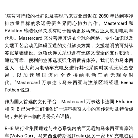
“
培育可持续的社群以及实现马来西亚最迟在
2050
年达到零净
排放量目标的承诺需要各界同心协力合作。
Mastercard
和
EVlution
缔结伙伴关系有助于推动更多马来西亚人改用电动车
代步。
Mastercard
充分善用其遍布全球的网络、专业知识以及
尖端工艺启动无障碍互通的支付解决方案，支援精明的可持续
签账基础建设。这项伙伴关系也含有无缝又安全的支付职能，
通过可靠、便利的签账选项强化消费者体验。我们给力马来西
亚人，让大家为电动车充电及进行其他采购时实现无现金交
易，以加速我国迈向全盘接纳电动车的无现金时
代。
“Mastercard
万事达卡马来西亚与汶莱区域经理
Beena
Pothen
说道。
作为国人首选的支付平台，
Mastercard
万事达卡连同
EVlution
和
RHB
已为卡主们准备好一连串振奋人心的宣传运动及特价促
销，并将在来临的月份公布详情。
RHB
银行业集团通过与生态系统内的巨无霸如马来西亚富豪汽
车
(Volvo Car)
、马来西亚特斯拉
(Tesla)
及另一家
EV
充电桩供