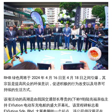
RHB
绿色周将于
2024
年
4
月
16
日至
4
月
18
日之间引爆，其
宗旨是提高民众的环保意识，促进积极的行为改变以及培养可
持续的生活方式。
该项活动的高潮是由我国交通部长尊贵的
(
下称
YB)
陆兆福亲临主
持
EVlution
电动车充电桩的盛大开幕礼。该里程碑标志着
EVlution Sdn. Bhd.
大展拳脚的一个起点。该公司倡议最迟在