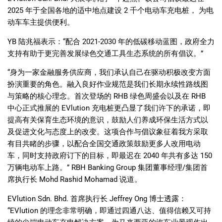
2025
年于全国各地的适中地点建设
2
千个电动车充电桩， 为电
动车车主提供便利。
YB
陆兆福表示：
“
配合
2021-2030
年的低碳移动蓝图，政府全力
支持有助于更完善发展绿色交通工具生态系统的所有倡议。
”
“
身为一家金融服务供应商，我们承认自己在驱动积极改变方面
扮演重要的角色。融入良好作业规范是我们长期永续性路线图
与策略的核心理念。首次登场的
RHB
绿色周盛会以及在
RHB
中心正式推展的
EVlution
充电桩更凸显了我们许下的承诺，即
提高有关保育生态环境的意识，鼓励人们养成环保生活方式以
及促进文化与态度上的改变。这项合作与倡议象征着我方采取
有目共睹的步骤，以配合全国交通政策鼓励更多人改用电动
车，同时支持政府订下的目标，即最迟在
2040
年共有多达
150
万辆电动车上路。
” RBH Banking Group
集团董事经理
/
集团首
席执行长
Mohd Rashid Mohamad
说道。
EVlution Sdn. Bhd.
首席执行长
Jeffrey Ong
博士透露：
“EVlution
的理念非常明确，即通过四通八达、值得信赖又可持