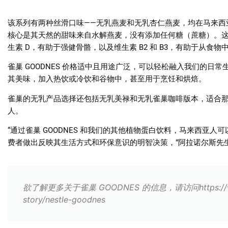
该系列有两种丝滑口味
——
无乳燕麦和无乳杏仁燕麦，均在马来西
核心是其天然的甜味来自水解燕麦，没有添加任何糖（蔗糖）。
生素
D
，有助于强健骨骼，以及维生素
B2
和
B3
，有助于从食物
雀巢
GOODNES
价格适中且用途广泛，可以轻松融入我们的日常
其美味，加入热饮或冷饮和谷物中，甚至用于烹饪和烘焙。
雀巢的无乳产品选择还包括无乳美禄和无乳雀巢咖啡版本，适合
人。
“
通过雀巢
GOODNES
和我们的其他植物蛋白饮料，马来西亚人可
费者做出反映其生活方式和环保意识的明智决策，
”
阿拉诺尔斯先
欲了解更多关于雀巢 GOODNES 的信息，请访问https://www.d
story/nestle-goodnes