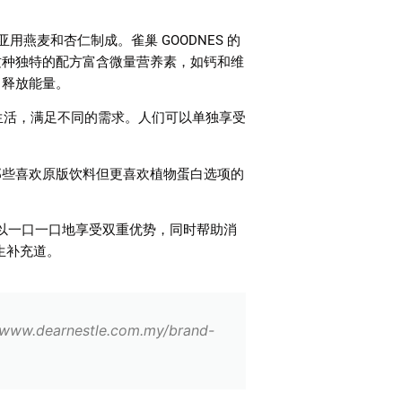
亚用燕麦和杏仁制成。雀巢
GOODNES
的
这种独特的配方富含微量营养素，如钙和维
中释放能量。
生活，满足不同的需求。人们可以单独享受
那些喜欢原版饮料但更喜欢植物蛋白选项的
以一口一口地享受双重优势，同时帮助消
生补充道。
earnestle.com.my/brand-