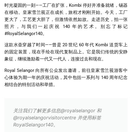
时光凝固的一刻
——
工厂在扩张，
Kombi
停好并准备就绪，锡器
在移动。皇家雪兰莪正在成长，旅程才刚刚开始。今天，工厂
更大了，工艺更大胆了，但激情依然如故。走进历史，拍一张
照片，与我们一起庆祝
140
年的艺术。别忘了标记
#RoyalSelangor140
。
这款水壶穿越了时间
——
曾是
20
世纪
60
年代
Kombi
送货车上
的固定装置，现在手绘在现代复制品上。它是我们传统的安静
象征，继续激励着一代又一代人，连接过去和现在。
Royal Selangor
向所有公众发出邀请，前往皇家雪兰莪游客中
心体验为期一年的庆祝活动，其中包括一系列与
140
周年纪念
相结合的特别活动和举措。
关注我们了解更多信息@royalselangor 和
@royalselangorvisitorcentre 并使用标签
RoyalSelangor140。