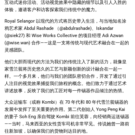
互动式迷你活动、活动视觉效果中隐藏的细节以及引人入胜的
体验，邀请客户和访客探索我们传统中的魔力。
Royal Selangor
以现代的方式将历史带入生活，与当地知名涂
鸦艺术家
Abdul Rashade
（
@abdulrashade)
、
Iskandar
(@siek27)
和
Wise Works Collective
的项目经理
Adi Azwan
(@wise.wan)
合作
——
这是一支将传统与现代艺术融合在一起的
灵感团队。
他们大胆而现代的方法为我们的传统注入了新的活力，就像皇
家雪兰莪将历史悠久的工艺与新颖创新的设计融合在一起一
样。一个多月来，他们与我们的团队密切合作，开发了通过引
人注目的视觉效果捕捉我们旅程的概念。他们致力于通过艺术
讲述故事，反映了我们的工匠对每一件锡器作品倾注的热情。
大众运输车（或称
Kombi
）在
70
年代和
80
年代雪兰莪锡器的
发展中发挥了至关重要的作用。第二代创始人
Yong Peng Kai
的妻子
Soh Eng
亲自驾驶
Kombi
前往芙蓉，向经销商运送锡器
——
当时，马来西亚的女性货车司机非常罕见。传说她曾一路前
往新加坡，以确保我们的货物到达目的地。