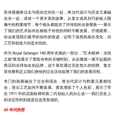
宣传视频将过去与现在交织在一起，将当代设计与历史元素融
合在一起，讲述一个更丰富的故事。从复古道具到巧妙嵌入图
像中的档案细节，每个镜头都提供了对传统的全新视角
——
展示
了我们的艺术如何在根植于传统的同时不断发展。仔细观察，
你会发现我们最早的创作的痕迹，证明了虽然风格在变化，但
工艺和创造力却是永恒的。
作为
Royal Selangor 140
周年庆典的一部分，
“
艺术精神：永恒
之旅
”
展览展示了塑造传奇的关键时刻。从吉隆坡一家不起眼的
商店到全球知名的品牌，这个展览通过历史悠久的招牌、复古
宣传册和定义我们身份的过去活动追溯了我们的发展历程。
专门的画廊融合了过去和现在，将当代设计与档案元素相结
合，突出工艺如何不断发展。展览增添了个人色彩，展示了早
在
1911
年的店面标牌和第二代创始人的办公桌
——
我们历史上
的决定性时刻就是在这里形成的。
60
年代快照