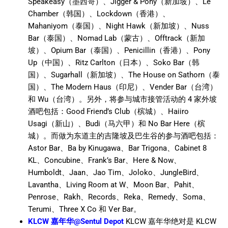
Speakeasy（墨西哥）、Jigger & Pony（新加坡）、Le
Chamber（韩国）、Lockdown（香港）、
Mahaniyom（泰国）、Night Hawk（新加坡）、Nuss
Bar（泰国）、Nomad Lab（蒙古）、Offtrack（新加
坡）、Opium Bar（泰国）、Penicillin（香港）、Pony
Up（中国）、Ritz Carlton（日本）、Soko Bar（韩
国）、Sugarhall（新加坡）、The House on Sathorn（泰
国）、The Modern Haus（印尼）、Vender Bar（台湾）
和 Wu（台湾）。另外，将参与城市接管活动的 4 家外坡
酒吧包括：Good Friend’s Club（槟城）、Haiiro
Usagi（新山）、Budi（马六甲）和 No Bar Here（槟
城）。而做为东道主的吉隆坡及巴生谷的参与酒吧包括：
Astor Bar、Ba by Kinugawa、Bar Trigona、Cabinet 8
KL、Concubine、Frank’s Bar、Here & Now、
Humboldt、Jaan、Jao Tim、Joloko、JungleBird、
Lavantha、Living Room at W、Moon Bar、Pahit、
Penrose、Rakh、Records、Reka、Remedy、Soma、
Terumi、Three X Co 和 Ver Bar。
KLCW 嘉年华@Sentul Depot
KLCW 嘉年华绝对是 KLCW