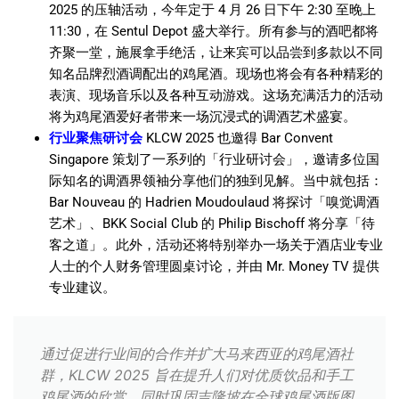
2025 的压轴活动，今年定于 4 月 26 日下午 2:30 至晚上
11:30，在 Sentul Depot 盛大举行。所有参与的酒吧都将
齐聚一堂，施展拿手绝活，让来宾可以品尝到多款以不同
知名品牌烈酒调配出的鸡尾酒。现场也将会有各种精彩的
表演、现场音乐以及各种互动游戏。这场充满活力的活动
将为鸡尾酒爱好者带来一场沉浸式的调酒艺术盛宴。
行业聚焦研讨会
KLCW 2025 也邀得 Bar Convent
Singapore 策划了一系列的「行业研讨会」，邀请多位国
际知名的调酒界领袖分享他们的独到见解。当中就包括：
Bar Nouveau 的 Hadrien Moudoulaud 将探讨「嗅觉调酒
艺术」、BKK Social Club 的 Philip Bischoff 将分享「待
客之道」。此外，活动还将特别举办一场关于酒店业专业
人士的个人财务管理圆桌讨论，并由 Mr. Money TV 提供
专业建议。
通过促进行业间的合作并扩大马来西亚的鸡尾酒社
群，KLCW 2025 旨在提升人们对优质饮品和手工
鸡尾酒的欣赏，同时巩固吉隆坡在全球鸡尾酒版图