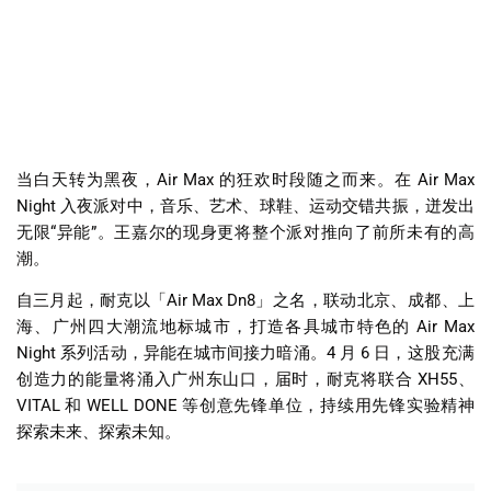
当白天转为黑夜，
Air Max
的狂欢时段随之而来。在
Air Max
Night
入夜派对中，音乐、艺术、球鞋、运动交错共振，迸发出
无限
“
异能
”
。王嘉尔的现身更将整个派对推向了前所未有的高
潮。
自三月起，耐克以「
Air Max Dn8
」之名，联动北京、成都、上
海、广州四大潮流地标城市，打造各具城市特色的
Air Max
Night
系列活动，异能在城市间接力暗涌。
4
月
6
日，这股充满
创造力的能量将涌入广州东山口，届时，耐克将联合
XH55
、
VITAL
和
WELL DONE
等创意先锋单位，持续用先锋实验精神
探索未来、探索未知。