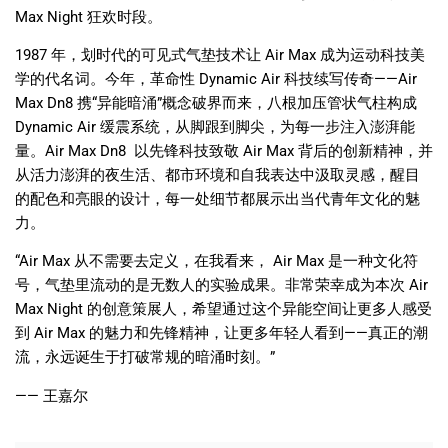
Max Night
狂欢时段。
1987
年，划时代的可见式气垫技术让
Air Max
成为运动科技美
学的代名词。今年，革命性
Dynamic Air
科技续写传奇
——Air
Max Dn8
携
“
异能暗涌
”
概念破界而来，八根加压管状气柱构成
Dynamic Air
缓震系统，从脚跟到脚尖，为每一步注入澎湃能
量。
Air Max Dn8
以先锋科技致敬
Air Max
背后的创新精神，并
从活力澎湃的夜生活、都市环境和自我表达中汲取灵感，醒目
的配色和亮眼的设计，每一处细节都展示出当代青年文化的魅
力。
“Air Max
从不需要去定义，在我看来，
Air Max
是一种文化符
号，气垫里流动的是无数人的实验成果。非常荣幸成为本次
Air
Max Night
的创意策展人，希望通过这个异能空间让更多人感受
到
Air Max
的魅力和先锋精神，让更多年轻人看到
——
真正的潮
流，永远诞生于打破常规的暗涌时刻。
”
——
王嘉尔