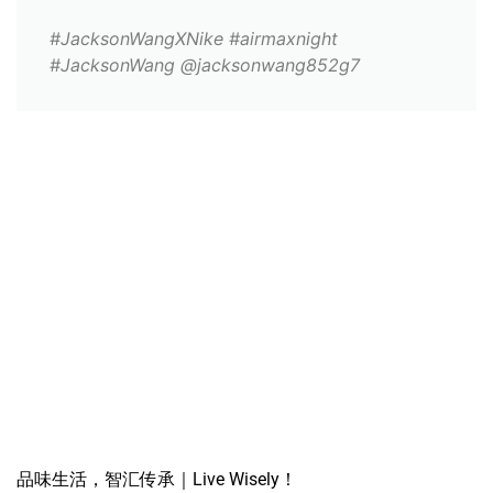
#JacksonWangXNike #airmaxnight
#JacksonWang @jacksonwang852g7
品味生活，智汇传承｜Live Wisely！