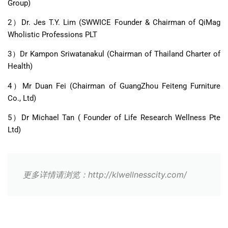
Group)
2
）
Dr. Jes T.Y. Lim (SWWICE Founder & Chairman of QiMag
Wholistic Professions PLT
3
）
Dr Kampon Sriwatanakul (Chairman of Thailand Charter of
Health)
4
）
Mr Duan Fei (Chairman of GuangZhou Feiteng Furniture
Co., Ltd)
5
）
Dr Michael Tan ( Founder of Life Research Wellness Pte
Ltd)
更多详情请浏览：http://klwellnesscity.com/