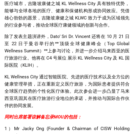
医疗城市，吉隆坡康健之城
KL Wellness City
具有独特优势，
能够与全球各地的医疗、健康和保健机构形成协同效应。凭借
雄心勃勃的愿景，吉隆坡康健之城
KLWC
致力于成为区域领先
的行业参与者，推动全球医疗康健领域的创新与合作。
除了发表主题演讲外，
Dato’ Sri Dr. Vincent
还将在
10
月
21
日
至
22
日于曼谷举行的
**
顶级全球健康峰会（
Top Global
Wellness Summit
）
**
上参与讨论，并进一步介绍马来西亚的医
疗旅游行业。他将在
C4
号展位
展示
KL Wellness City
及
KL
国
际医院（
KLIH
）。
KL Wellness City
通过智能医院、先进的医疗技术以及全方位的
健康管理举措，正在重新定义医疗旅游，为国际患者提供符合
全球医疗趋势的个性化医疗体验。此次参会进一步凸显了马来
西亚巩固其在医疗旅游行业地位的承诺，并推动与国际合作伙
伴的协同发展。
同时出席签署谅解备忘录
MOU
的包括：
1
）
Mr Jacky Ong (Founder & Chairman of CISW Holding