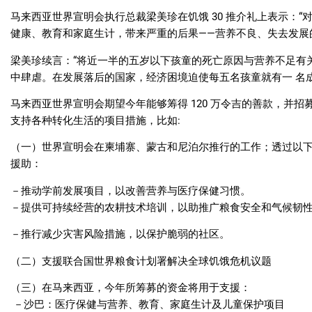
马来西亚世界宣明会执行总裁梁美珍在饥饿 30 推介礼上表示：“
健康、教育和家庭生计，带来严重的后果——营养不良、失去发展
梁美珍续言：“将近一半的五岁以下孩童的死亡原因与营养不足有关；
中肆虐。在发展落后的国家，经济困境迫使每五名孩童就有一 名成
马来西亚世界宣明会期望今年能够筹得 120 万令吉的善款，并招募到
支持各种转化生活的项目措施，比如:
（一）世界宣明会在柬埔寨、蒙古和尼泊尔推行的工作；透过以下
援助：
－推动学前发展项目，以改善营养与医疗保健习惯。
－提供可持续经营的农耕技术培训，以助推广粮食安全和气候韧
－推行减少灾害风险措施，以保护脆弱的社区。
（二）支援联合国世界粮食计划署解决全球饥饿危机议题
（三）在马来西亚，今年所筹募的资金将用于支援：
－沙巴：医疗保健与营养、教育、家庭生计及儿童保护项目