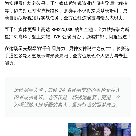
为实现最佳培养效果，千年媒体斥资邀请业内顶尖导师全程指
导，倾力打造专业成长路径。参赛者不仅将接受系统培训，更
亲自挑战影视短片实战任务，全方位锤炼演技与镜头表现力。
而千年媒体更释出高达
RM220,000
的奖金池，全力扶持潜力新
星冲刺巅峰，登上荣耀
LIVE
公演
舞台，点燃梦想，闪耀出道！
在这场星光熠熠的
“
千年星势力
·
男神女神诞生之夜
”
中，参赛选
手通过多轮才艺展示与形象亮相，全方位展现个人魅力与专业
能力。
历经层层关卡，最终 24 名怀揣梦想的男神女神入
围者成功晋级。这不仅是一场视觉盛宴，更是一个
为渴望踏入娱乐圈的素人，量身打造的圆梦舞台。