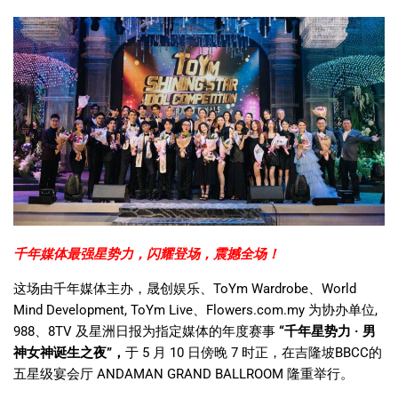
千年媒体最强星势力，闪耀登场，震撼全场！
这场由千年媒体主办，晟创娱乐、
ToYm Wardrobe
、
World
Mind Development, ToYm Live
、
Flowers.com.my
为协办单位
,
988
、
8TV
及星洲日报为指定媒体的年度赛事
“
千年星势力
·
男
神女神诞生之夜
”，
于
5
月
10
日傍晚
7
时正，在吉隆坡
BBCC
的
五星级宴会厅
ANDAMAN GRAND BALLROOM
隆重举行。