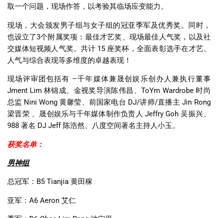
取一个问题，现场作答，以考验其临场应变能力。
现场，大会颁发男子组与女子组的冠亚季军及优秀奖。同时，
也设立了
3
个附属奖项：最佳才艺奖、现场最佳人气奖，以及社
交媒体短视频人气奖。共计
15
座奖杯，全面表彰选手在才艺、
人气与综合表现等多维度的卓越表现！
现场评审团包括有
–
千年媒体兼晟创娱乐创办人兼执行董事
Jment Lim
林锦成、金视奖导演陈伟昌、
ToYm Wardrobe
时尚
总监
Nini Wong
黄馨莹、前国家电台
DJ/
讲师
/
直播主
Jin Rong
梁晋荣 、晟创娱乐与千年媒体制作负责人
Jeffry Goh
吴振兴、
988
著名
DJ Jeff
陈浩然、八度空间著名主持人小玉。
获奖名单：
男神组
总冠军：
B5 Tianjia
黄田稼
亚军：
A6 Aeron
艾仁