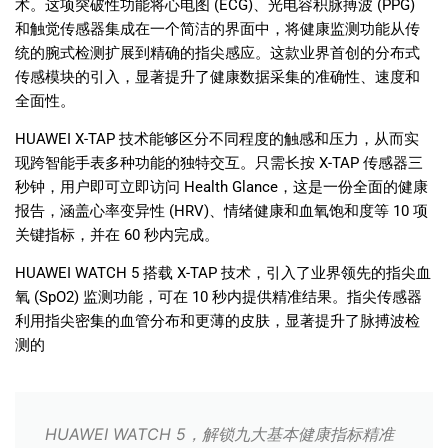
术。这项突破性功能将心电图
(ECG)
、光电容积脉搏波
(PPG)
和触觉传感器集成在一个简洁的界面中，将健康监测功能从传
统的腕式检测扩展到精确的指尖感应。这款业界首创的分布式
传感模块的引入，显著提升了健康数据采集的准确性、速度和
全面性。
HUAWEI X-TAP
技术能够区分不同程度的触感和压力，从而实
现跨智能手表多种功能的独特交互。只需长按
X-TAP
传感器三
秒钟，用户即可立即访问
Health Glance
，这是一份全面的健康
报告，涵盖心率变异性
(HRV)
、情绪健康和血氧饱和度等
10
项
关键指标，并在
60
秒内完成。
HUAWEI WATCH 5
搭载
X-TAP
技术，引入了业界领先的指尖血
氧
(SpO2)
监测功能，可在
10
秒内提供精准结果。指尖传感器
利用指尖密集的血管分布和更薄的皮肤，显著提升了脉搏波检
测的
HUAWEI WATCH 5，解锁九大基本健康指标精准