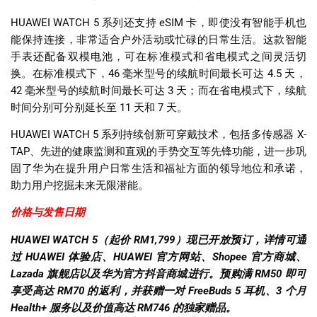
HUAWEI WATCH 5
系列还支持
eSIM
卡，即使没有智能手机也
能保持连接，非常适合户外活动或忙碌的日常生活。这款智能
手表还配备双模电池，可在标准模式和省电模式之间灵活切
换。在标准模式下，
46
毫米型号的续航时间最长可达
4.5
天，
42
毫米型号的续航时间最长可达
3
天；而在省电模式下，续航
时间分别可分别延长至
11
天和
7
天。
HUAWEI WATCH 5
系列持续创新可穿戴技术，包括多传感器
X-
TAP
、先进的健康监测和直观的手势交互等先锋功能，进一步巩
固了华为在提升用户日常生活和福祉方面的领导地位和承诺，
助力用户挖掘未来无限潜能。
价格与发售日期
HUAWEI WATCH 5（起价 RM1,799）现已开放预订，详情可通
过 HUAWEI 体验店、HUAWEI 官方网站、Shopee 官方商城、
Lazada 旗舰店以及华为官方抖音商城进行。预购满 RM50 即可
享受高达 RM70 的返利，并获赠一对 FreeBuds 5 耳机、3 个月
Health+ 服务以及价值高达 RM746 的独家赠品。