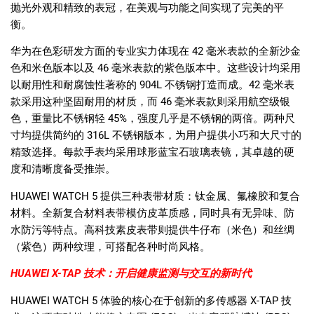
抛光外观和精致的表冠，在美观与功能之间实现了完美的平
衡。
华为在色彩研发方面的专业实力体现在
42
毫米表款的全新沙金
色和米色版本以及
46
毫米表款的紫色版本中。这些设计均采用
以耐用性和耐腐蚀性著称的
904L
不锈钢打造而成。
42
毫米表
款采用这种坚固耐用的材质，而
46
毫米表款则采用航空级银
色，重量比不锈钢轻
45%
，强度几乎是不锈钢的两倍。两种尺
寸均提供简约的
316L
不锈钢版本，为用户提供小巧和大尺寸的
精致选择。每款手表均采用球形蓝宝石玻璃表镜，其卓越的硬
度和清晰度备受推崇。
HUAWEI WATCH 5
提供三种表带材质：钛金属、氟橡胶和复合
材料。全新复合材料表带模仿皮革质感，同时具有无异味、防
水防污等特点。高科技素皮表带则提供牛仔布（米色）和丝绸
（紫色）两种纹理，可搭配各种时尚风格。
HUAWEI X-TAP
技术：开启健康监测与交互的新时代
HUAWEI WATCH 5
体验的核心在于创新的多传感器
X-TAP
技