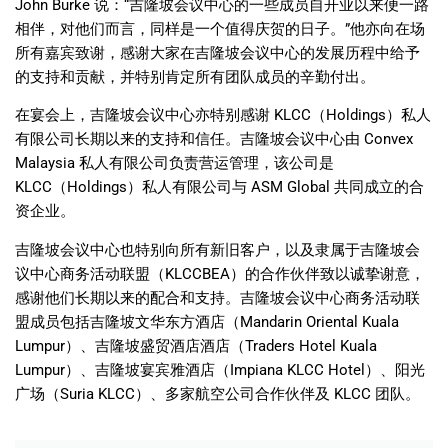
John Burke
说：
“
吉隆坡会议中心的一些成员自开业以来便一路
相伴，对他们而言，同样是一个值得庆贺的日子。
”
他亦向在场
所有嘉宾致谢，感谢大家在吉隆坡会议中心的发展历程中给予
的支持和贡献，并特别肯定所有团队成员的辛勤付出。
在宴会上，吉隆坡会议中心亦特别感谢
KLCC
（
Holdings
）私人
有限公司长期以来的支持和信任。吉隆坡会议中心由
Convex
Malaysia
私人有限公司负责营运管理，该公司是
KLCC
（
Holdings
）私人有限公司与
ASM Global
共同成立的合
资企业。
吉隆坡会议中心也特别向所有新旧客户，以及隶属于吉隆坡会
议中心商务活动联盟（
KLCCBEA
）的合作伙伴致以诚挚谢意，
感谢他们长期以来的配合和支持。吉隆坡会议中心商务活动联
盟成员包括吉隆坡文华东方酒店（
Mandarin Oriental Kuala
Lumpur
）、吉隆坡盛贸酒店酒店（
Traders Hotel Kuala
Lumpur
）、吉隆坡宴宾雅酒店（
Impiana KLCC Hotel
）、阳光
广场（
Suria KLCC
）、多家航空公司合作伙伴及
KLCC
团队。