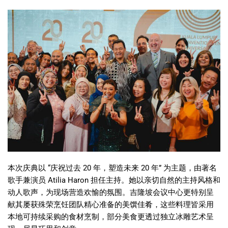
本次庆典以
“
庆祝过去
20
年，塑造未来
20
年
”
为主题，由著名
歌手兼演员
Atilia Haron
担任主持。她以亲切自然的主持风格和
动人歌声，为现场营造欢愉的氛围。吉隆坡会议中心更特别呈
献其屡获殊荣烹饪团队精心准备的美馔佳肴，这些料理皆采用
本地可持续采购的食材烹制，部分美食更透过独立冰雕艺术呈