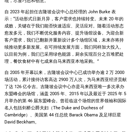
现，尽显巧思和创意。
自
2023
年起担任吉隆坡会议中心总经理的
John Burke
表
示：
“
活动形式日新月异，客户需求也持续转变。未来
20
年的
成败，关键在于我们能否快速适应、灵活应对。随着活动形态
愈发多元，我们不断优化服务内容、提升场馆设备。为迎合新
客户需求，我们已翻新并重新设计多个场馆区域，未来亦将持
续推动更多新发展。在可持续发展方面，我们同样加大投入。
以目前为例，我们已采用绿色能源，厨余实现百分之百堆肥处
理，餐饮食材中有七成来自马来西亚本地采购。
”
自
2005
年开幕以来，吉隆坡会议中心已成功举办逾
2
万
2000
场活动，累计接待访客高达
2900
万人次，为马来西亚经济贡献
了
达
126
亿令吉。吉隆坡会议中心亦是马来西亚唯一多次承办
东盟峰会的场馆，涵盖
2005
年、
2015
年以及最近于
2025
年
5
月举办的第
46
届东盟峰会。曾莅临这个场馆的世界领袖和国际
名人包括剑桥公爵夫妇（
The Duke and Duchess of
Cambridge
）、美国第
44
任总统
Barack Obama
及足球巨星
David Beckham
。