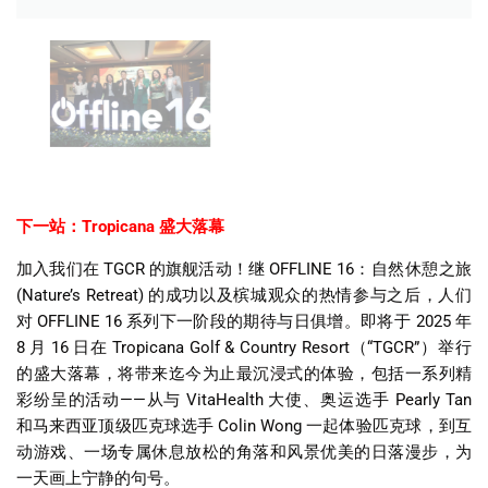
下一站：
Tropicana
盛大落幕
加入我们在
TGCR
的旗舰活动！继
OFFLINE 16
：自然休憩之旅
(Nature’s Retreat)
的成功以及槟城观众的热情参与之后，人们
对
OFFLINE 16
系列下一阶段的期待与日俱增。即将于
2025
年
8
月
16
日在
Tropicana Golf & Country Resort
（
“TGCR”
）举行
的盛大落幕，将带来迄今为止最沉浸式的体验，包括一系列精
彩纷呈的活动
——
从与
VitaHealth
大使、奥运选手
Pearly Tan
和马来西亚顶级匹克球选手
Colin Wong
一起体验匹克球，到互
动游戏、一场专属休息放松的角落和风景优美的日落漫步，为
一天画上宁静的句号。