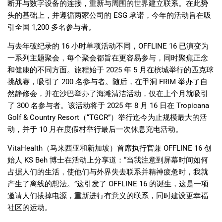
断开与数字设备的连接，重新与周围的世界建立联系。在此势
头的基础上，并遵循两家公司的
ESG
承诺，今年的活动旨在吸
引全国
1,200
多名参与者。
与去年破纪录的
16
小时单项活动不同，
OFFLINE 16
已演变为
一系列主题聚会，每个聚会都旨在更容易参与，同时聚焦正念
和健康的不同方面。旅程始于
2025
年
5
月在槟城举行的匹克球
挑战赛，吸引了
200
名参与者。随后，在甲洞
FRIM
举办了自
然静修会，并在沙巴举办了海滩清洁活动，仅在上个月就吸引
了
300
名参与者。该活动将于
2025
年
8
月
16
日在
Tropicana
Golf & Country Resort
（
“TGCR”
）举行迄今为止规模最大的活
动，并于
10
月在度假村举行最后一次休息充电活动。
VitaHealth
（马来西亚和新加坡）首席执行官兼
OFFLINE 16
创
始人
KS Beh
博士在活动上分享道：
“
当我注意到屏幕时间如何
占据人们的生活，使他们与外界失去联系并精神疲惫时，我就
产生了离线的想法。
”
这引发了
OFFLINE 16
的诞生，这是一项
邀请人们拔掉电源，重新进行有意义的联系，同时建设更幸福
社区的运动。