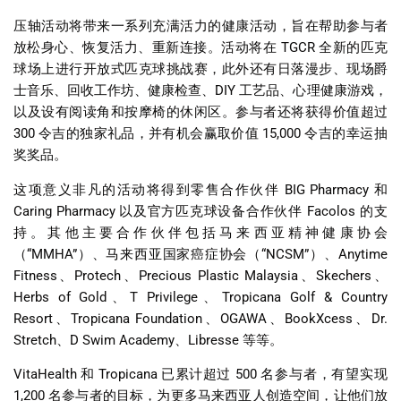
压轴活动将带来一系列充满活力的健康活动，旨在帮助参与者
放松身心、恢复活力、重新连接。活动将在
TGCR
全新的匹克
球场上进行开放式匹克球挑战赛，此外还有日落漫步、现场爵
士音乐、回收工作坊、健康检查、
DIY
工艺品、心理健康游戏，
以及设有阅读角和按摩椅的休闲区。参与者还将获得价值超过
300
令吉的独家礼品，并有机会赢取价值
15,000
令吉的幸运抽
奖奖品。
这项意义非凡的活动将得到零售合作伙伴
BIG Pharmacy
和
Caring Pharmacy
以及官方匹克球设备合作伙伴
Facolos
的支
持。其他主要合作伙伴包括马来西亚精神健康协会
（
“MMHA”
）、马来西亚国家癌症协会（
“NCSM”
）、
Anytime
Fitness
、
Protech
、
Precious Plastic Malaysia
、
Skechers
、
Herbs of Gold
、
T Privilege
、
Tropicana Golf & Country
Resort
、
Tropicana Foundation
、
OGAWA
、
BookXcess
、
Dr.
Stretch
、
D Swim Academy
、
Libresse
等等。
VitaHealth
和
Tropicana
已累计超过
500
名参与者，有望实现
1,200
名参与者的目标，为更多马来西亚人创造空间，让他们放