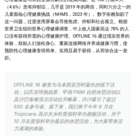
（
4.6%
）患有抑郁症，几乎是
2019
年的两倍，同时六分之一的
儿童面临心理健康挑战（
NHMS
，
2023
年）。数字依赖加剧了
这一问题，过度使用屏幕会导致焦虑、抑郁和社会孤立。根据
世界卫生组织世界心理健康调查，中上收入国家高达
78%
的人
口没有获得所需的心理健康护理。
OFFLINE 16
通过现实世界的
体验，鼓励人们放松身心、重新连接网络并养成健康习惯，使
预防性心理健康变得简单、实用且易于获得，从而弥合这一差
距。
OFFLINE 16 被誉为马来西亚历时最长的线下活
动，以匹克球挑战赛、甲洞 FRIM 自然休憩活动以
及沙巴海滩清洁活动拉开帷幕，共计吸引了超过
500 名参与者。接下来，我们将于今年 8 月在
Tropicana 高尔夫乡村度假村举办旗舰活动，并于
10 月在度假村举办最后的休憩活动，为大家带来活
力满满的体验。