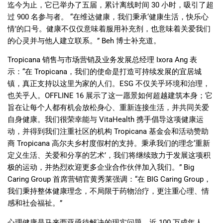
迄今为止，它已举办了五届，累计离线时间
30
小时，吸引了超
过
900
名参与者。
“
在维达健康，我们秉承
‘
健康生活，快乐心
情
’
的口号。健康不仅仅意味着服用补充剂，也意味着关爱我们
的心灵并与他人建立联系。
” Beh
博士补充道。
Tropicana
销售与市场营销及业务发展总经理
Ixora Ang
表
示：
“
在
Tropicana
，我们的使命是打造可持续发展的宜居城
镇，真正支持以这里为家的人们。
ESG
不仅关乎环境和治理，
也关乎人。
OFFLINE 16
展示了这一愿景如何超越建筑本身；它
旨在让每个人都有机会放松身心、重新连接生活，并共同关爱
自身健康。我们很荣幸能与
VitaHealth
携手倡导这项健康运
动，并得到我们注重社区的机构
Tropicana
基金会和活动赞助
商
Tropicana
高尔夫乡村度假村的支持。秉承我们的理念
‘
重新
定义生活、关爱和分享的艺术
’
，我们将继续致力于发展这项积
极的运动，并热烈欢迎更多企业合作伙伴加入我们。
” Big
Caring Group
首席营销官黄秀莱强调：
“
在
BIG Caring Group
，
我们秉持整体健康理念，不局限于药物治疗，更注重心理、情
感和社会福祉。
”
心理健康是马来西亚亟待解决的现实问题。近
100
万成年人