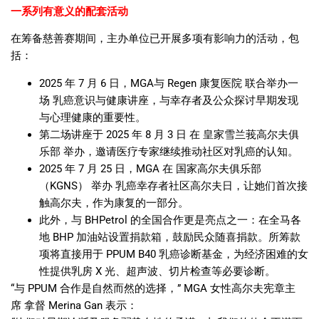
一系列有意义的配套活动
在筹备慈善赛期间，主办单位已开展多项有影响力的活动，包
括：
2025
年
7
月
6
日，
MGA
与
Regen
康复医院
联合举办一
场
乳癌意识与健康讲座，与幸存者及公众探讨早期发现
与心理健康的重要性。
第二场讲座于
2025
年
8
月
3
日
在
皇家雪兰莪高尔夫俱
乐部
举办，邀请医疗专家继续推动社区对乳癌的认知。
2025
年
7
月
25
日，
MGA
在
国家高尔夫俱乐部
（
KGNS
）
举办
乳癌幸存者社区高尔夫日，让她们首次接
触高尔夫，作为康复的一部分。
此外，与
BHPetrol
的全国合作更是亮点之一：在全马各
地
BHP
加油站设置捐款箱，鼓励民众随喜捐款。所筹款
项将直接用于
PPUM B40
乳癌诊断基金，为经济困难的女
性提供乳房
X
光、超声波、切片检查等必要诊断。
“
与
PPUM
合作是自然而然的选择，
” MGA
女性高尔夫宪章主
席
拿督
Merina Gan
表示：