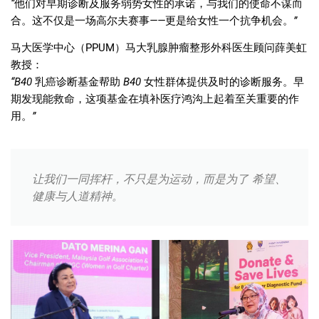
“
他们对早期诊断及服务弱势女性的承诺，与我们的使命不谋而
合。这不仅是一场高尔夫赛事
——
更是给女性一个抗争机会。
”
马大医学中心（
PPUM
）马大乳腺肿瘤整形外科医生顾问薛美虹
教授：
“B40
乳癌诊断基金帮助
B40
女性群体提供及时的诊断服务。早
期发现能救命，这项基金在填补医疗鸿沟上起着至关重要的作
用。
”
让我们一同挥杆，不只是为运动，而是为了 希望、
健康与人道精神。