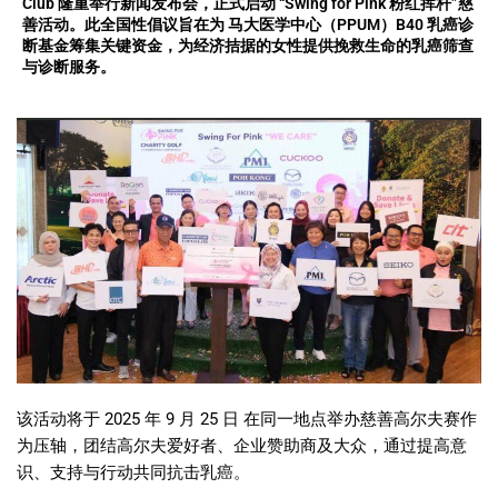
Club 隆重举行新闻发布会，正式启动 “Swing for Pink 粉红挥杆”慈
善活动。此全国性倡议旨在为 马大医学中心（PPUM）B40 乳癌诊
断基金筹集关键资金，为经济拮据的女性提供挽救生命的乳癌筛查
与诊断服务。
该活动将于
2025
年
9
月
25
日
在同一地点举办慈善高尔夫赛作
为压轴，团结高尔夫爱好者、企业赞助商及大众，通过提高意
识、支持与行动共同抗击乳癌。