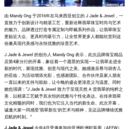
由
Mandy Ong
于
2016
年在马来西亚创立的
J Jade & Jewel
，一
直致力于创新设计与精湛工艺，重新诠释翡翠珠宝时尚与艺术
的魅力。品牌透过打造专属定制与即戴系列作品，让翡翠珠宝
更贴近大众、更具时尚吸引力，让全世界更多人都能欣赏到这
份兼具现代美感与永恒优雅的珍贵艺术。
J Jade & Jewel
的创办人
Mandy Ong
表示，此次品牌珠宝精品
店第
4
家分行的开幕，象征着一个愿景的实现
——
让翡翠走进全
新的时代，展现优雅、创意与现代之美。她感激吴尊与胡杏儿
的莅临，为活动增添光彩，也感谢团队、合作伙伴及家人朋友
一直以来的支持与鼓励，让今晚的盛会更添意义与温度。同时
她也强调：
“J Jade & Jewel
致力于呈现天然
A
货翡翠的纯粹之
美，以精湛工艺赋予其永恒的优雅与个性化表达。在传承翡翠
文化精髓的同时，我们也为它注入当代的新生命。此次开幕，
诚邀大家一同感受
‘
翡翠新生
’
的艺术与精神，见证品牌继续优雅
启航的时刻。
”
J Jade & Jewel
今年
4
月受邀参加由亚洲欧洲时装周（
AEFW
）