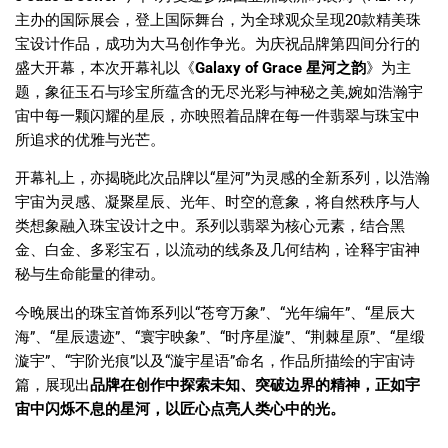
主办的国际展会，登上国际舞台，为全球观众呈现
20
款精美珠
宝设计作品，成功为大马创作争光。为庆祝品牌第四间分行的
盛大开幕，本次开幕礼以《
Galaxy of Grace
星河之韵
》为主
题，象征玉石与珍宝所蕴含的无尽光彩与神秘之美
,
婉如浩瀚宇
宙中每一颗闪耀的星辰，亦映照着品牌在每一件翡翠与珠宝中
所追求的优雅与光芒。
开幕礼上，亦揭晓此次品牌以
“
星河
”
为灵感的全新系列，以浩瀚
宇宙为灵感、凝聚星辰、光年、时空的意象，将自然秩序与人
类想象融入珠宝设计之中。系列以翡翠为核心元素，结合黑
金、白金、多彩宝石，以流动的线条及几何结构，诠释宇宙神
秘与生命能量的律动。
今晚展出的珠宝首饰系列以
“
苍穹万象
”
、
“
光年编年
”
、
“
星辰大
海
”
、
“
星辰遗迹
”
、
“
寰宇映象
”
、
“
时序星漩
”
、
“
荆棘星原
”
、
“
星缎
漩宇
”
、
“
宇阶光痕
”
以及
“
漩宇星语
”
命名，作品所描绘的宇宙诗
篇，展现出
品牌在创作中探索未知、突破边界的精神，正如宇
宙中闪
烁不息的星河，以匠心点亮人类心中的光。