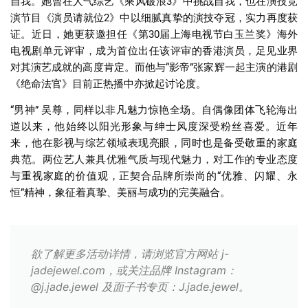
自我。她曾在人气综艺《乘风破浪
3
》中挑战自我，也在演技竞
演节目《演员请就位
2
》中以细腻真挚的演技夺冠，实力再度获
证。近日，她更获邀担任《第
30
届上海电视节白玉兰奖》海外
电视剧单元评审，成为首位出任该评审的香港演员，足见业界
对其演艺成就的高度肯定。而他与
“
影帝
”
张家辉一起主演的港剧
《绝命法官》目前正热播中亦掀起讨论度。
“
男神
”
吴尊，同样以非凡魅力惊艳全场。自偶像团体飞轮海出
道以来，他始终以阳光形象与绅士风度深受粉丝喜爱。近年
来，他在影视与综艺领域表现亮眼，同时也是备受敬重的家庭
典范。两位艺人兼具优雅气质与现代魅力，对工作的专业态度
与重视家庭的价值观，正契合品牌所崇尚的
“
优雅、闪耀、永
恒
”
精神，象征着真挚、美丽与成功的完美融合。
欲了解更多活动详情，请浏览官方网站 j-
jadejewel.com，或关注品牌 Instagram：
@j.jade.jewel 及面子书专页：J.jade.jewel。