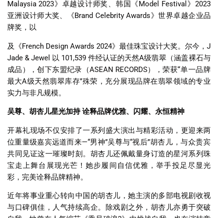
Malaysia 2023
》卓越设计师奖、韩国《
Model Festival
》
2023
亚洲设计师大奖、《
Brand Celebrity Awards
》世界卓越企业品
牌奖，以
及《
French Design Awards 2024
》最佳珠宝设计大奖。尔今，
J
Jade & Jewel
以
101,539
件经认证的天然
A
级翡翠（涵盖裸石与
成品），创下东盟纪录（
ASEAN RECORDS
），荣获
“
单一品牌
最大
A
级天然翡翠库存
”
殊荣，充分展现品牌在翡翠领域的专业
实力与非凡规模。
吴尊、胡杏儿星光加持
诠释品牌优雅、闪耀、永恒精神
开幕礼现场不仅安排了一系列盛大演出与精彩活动，更迎来两
位重量级嘉宾远道而来
—“
男神
”
吴尊与
“
视后
”
胡杏儿，与众贵宾
共同见证这一璀璨时刻。胡杏儿还佩戴量身订造的星河系列珠
宝走上舞台展现光芒！她步履间自信优雅，举手投足尽显光
彩，完美诠释品牌精神。
近年将事业重心转向中国的胡杏儿，她主演的多部电视剧收视
与口碑俱佳，人气持续高企。除戏剧之外，胡杏儿亦勇于突破