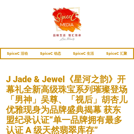
SpiceC 活动
SpiceC 动态
SpiceC 生活
SpiceC 汇聚
J Jade & Jewel《星河之韵》开
幕礼全新高级珠宝系列璀璨登场
「男神」吴尊、「视后」胡杏儿
优雅现身为品牌盛典揭幕 获东
盟纪录认证“单一品牌拥有最多
认证 A 级天然翡翠库存”