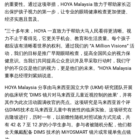
的重要性。通过这项举措，HOYA Malaysia 致力于帮助家长迈
出保护孩子视力的第一步，让专业的
眼睛健康
检查更加便捷、
经济实惠且普及。
“三十多年来，HOYA 一直致力于帮助大马人民看得更清晰。
视
力不止于看得见
，它更关乎机会、教育和生活质量。每个孩子
都应该有清晰看世界的权利。通过我们的 ”A Million Visions” 活
动，我们的目标是推广早期眼睛检查，提高全国民众的视力保
健意识。当我们共同提高公众意识并及早采取行动时，我们守
护的不仅仅是他们的视力，更是他们的未来。”HOYA Malaysia
董事总经理刘紫娟说道。
HOYA Malaysia 分享由马来西亚国立大学 (UKM) 研究团队开展
的临床研究 ‘DIMS 镜片对马来西亚儿童近视控制的效果’，并将
其作为此次活动圆满收官的亮点。这项研究是马来西亚首个评
估DIMS技术在马来西亚儿童中有效性的临床实验。这项研究在
吉隆坡进行，历时一年，以前瞻性随机对照试验方式完成，共
有 42 名 7 至 12 岁的小学生参与。参与者被随机分配，他们都
全天佩戴配备 DIMS 技术的 MiYOSMART 镜片或常规单焦点镜