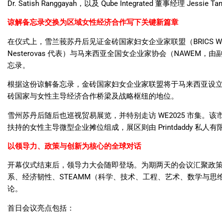
Dr. Satish Ranggayah
，以及
Qube Integrated
董事经理
Jessie Ta
谅解备忘录交换为区域女性经济合作写下关键新篇章
在仪式上，雪兰莪苏丹后见证金砖国家妇女企业家联盟（
BRICS W
Nesterovas
代表）与马来西亚全国女企业家协会（
NAWEM
，由
忘录。
根据这份谅解备忘录，金砖国家妇女企业家联盟将于马来西亚设
砖国家与女性主导经济合作桥梁及战略枢纽的地位。
雪州苏丹后随后也巡视贸易展览，并特别走访
WE2025
市集。该
扶持的女性主导微型企业摊位组成，展区则由
Printdaddy
私人有
以领导力、政策与创新为核心的全球对话
开幕仪式结束后，领导力大会随即登场。为期两天的会议汇聚政
系、经济韧性、
STEAMM
（科学、技术、工程、艺术、数学与思
论。
首日会议亮点包括：