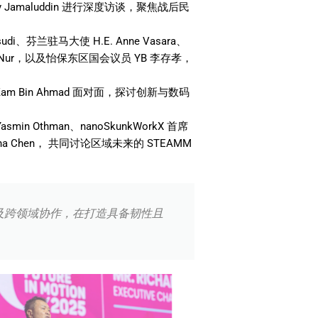
y Jamaluddin
进行深度访谈，聚焦战后民
sudi
、芬兰驻马大使
H.E. Anne Vasara
、
Nur
，以及怡保东区国会议员
YB
李存孝，
 Zam Bin Ahmad
面对面，探讨创新与数码
 Yasmin Othman
、
nanoSkunkWorkX
首席
a Chen
，
共同讨论区域未来的
STEAMM
以及跨领域协作，在打造具备韧性且