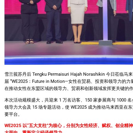
雪兰莪苏丹后
Tengku Permaisuri Hajah Norashikin
今日莅临马来
届
“WE2025
：
Future in Motion—
女性在贸易、投资和领导力的力
在推动女性在东盟区域的领导力、贸易和创新领域发挥更关键的
本次活动规模盛大，共迎来
1
万名访客、
150
家参展商与
1000
名
领导力大会及
15
场专题活动，使
WE2025
成为推动马来西亚在东
要平台。
WE2025
以
“
五大支柱
”
为核心，分别为女性经济、赋权、创业精神
大面向，重新定义经济领导力。