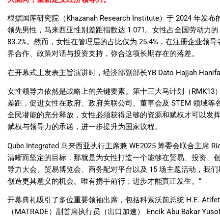
根据国库研究院（
Khazanah Research Institute
）于
2024
年发布
领先男性，马来西亚性别差距指数达
1.071
。女性占全国劳动力的
83.2%
。然而，女性在管理层的占比仅为
25.4%
，在注册企业领导
界合作、政策对话与投资支持，弥合这项长期存在的落差。
在开幕式上发表主旨演讲时，经济部副部长
YB Dato Hajjah Hanif
女性领导力依然是战略上的关键要素。第十三大马计划（
RMK13
差距，促进女性在政府、政府关联公司、董事会及
STEM
领域等
全民潜能的充分释放，女性必须获得足够的资源和赋权才可以发
赋权与领导力的承诺，进一步提升为国家议程。
Qube Integrated
马来西亚执行主席兼
WE2025
筹委会联合主席
Ri
清晰而坚定的目标，那就是为女性打造一个能够在贸易、投资、
导力大会、贸易博览会、商务配对平台以及
15
场主题活动，我们
创造更具意义的机会。唯有携手前行，进步才能真正发生。
”
开幕典礼吸引了多位重要领袖出席，包括科索沃前总统
H.E. Atife
（
MATRADE
）副首席执行员（出口加速）
Encik Abu Bakar Yuso