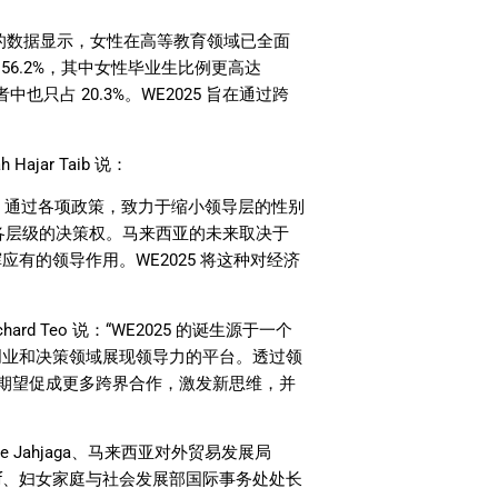
的数据显示，女性在高等教育领域已全面
56.2%
，其中女性毕业生比例更高达
者中也只占
20.3%
。
WE2025
旨在通过跨
ah Hajar Taib
说：
）通过各项政策，致力于缩小领导层的性别
各层级的决策权。马来西亚的未来取决于
挥应有的领导作用。
WE2025
将这种对经济
chard Teo
说：
“WE2025
的诞生源于一个
创业和决策领域展现领导力的平台。透过领
期望促成更多跨界合作，激发新思维，并
te Jahjaga
、马来西亚对外贸易发展局
f
、妇女家庭与社会发展部国际事务处处长