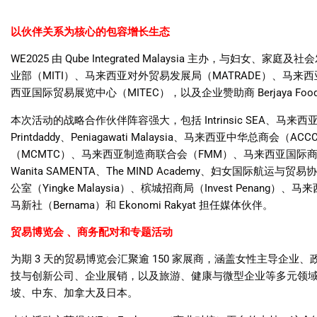
以伙伴关系为核心的包容增长生态
WE2025
由
Qube Integrated Malaysia
主办，与妇女、家庭及社会
业部（
MITI
）、马来西亚对外贸易发展局（
MATRADE
）、马来西
西亚国际贸易展览中心（
MITEC
），以及企业赞助商
Berjaya Foo
本次活动的战略合作伙伴阵容强大，包括
Intrinsic SEA
、马来西
Printdaddy
、
Peniagawati Malaysia
、马来西亚中华总商会（
ACCC
（
MCMTC
）、马来西亚制造商联合会（
FMM
）、马来西亚国际
Wanita SAMENTA
、
The MIND Academy
、妇女国际航运与贸易协
公室（
Yingke Malaysia
）、槟城招商局（
Invest Penang
）、马来
马新社（
Bernama
）和
Ekonomi Rakyat
担任媒体伙伴。
贸易博览会 、商务配对和专题活动
为期
3
天的贸易博览会汇聚逾
150
家展商，涵盖女性主导企业、
技与创新公司、企业展销，以及旅游、健康与微型企业等多元领
坡、中东、加拿大及日本。