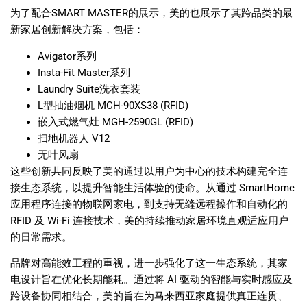
为了配合
SMART MASTER
的展示，美的也展示了其跨品类的最
新家居创新解决方案，包括：
Avigator
系列
Insta-Fit Master
系列
Laundry Suite
洗衣套装
L
型抽油烟机
MCH-90XS38 (RFID)
嵌入式燃气灶
MGH-2590GL (RFID)
扫地机器人
V12
无叶风扇
这些创新共同反映了美的通过以用户为中心的技术构建完全连
接生态系统，以提升智能生活体验的使命。从通过
SmartHome
应用程序连接的物联网家电，到支持无缝远程操作和自动化的
RFID
及
Wi-Fi
连接技术，美的持续推动家居环境直观适应用户
的日常需求。
品牌对高能效工程的重视，进一步强化了这一生态系统，其家
电设计旨在优化长期能耗。通过将
AI
驱动的智能与实时感应及
跨设备协同相结合，美的旨在为马来西亚家庭提供真正连贯、