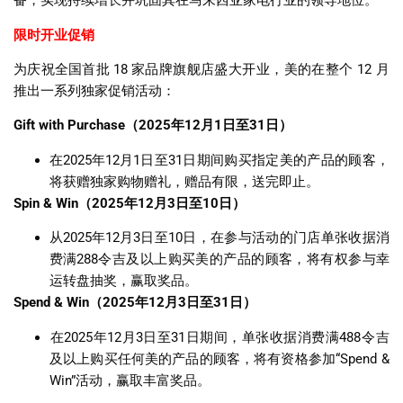
备，实现持续增长并巩固其在马来西亚家电行业的领导地位。
限时开业促销
为庆祝全国首批
18
家品牌旗舰店盛大开业，美的在整个
12
月
推出一系列独家促销活动：
Gift with Purchase
（
2025
年
12
月
1
日至
31
日）
在
2025
年
12
月
1
日至
31
日期间购买指定美的产品的顾客，
将获赠独家购物赠礼，赠品有限，送完即止。
Spin & Win
（
2025
年
12
月
3
日至
10
日）
从
2025
年
12
月
3
日至
10
日，在参与活动的门店单张收据消
费满
288
令吉及以上购买美的产品的顾客，将有权参与幸
运转盘抽奖，赢取奖品。
Spend & Win
（
2025
年
12
月
3
日至
31
日）
在
2025
年
12
月
3
日至
31
日期间，单张收据消费满
488
令吉
及以上购买任何美的产品的顾客，将有资格参加
“Spend &
Win”
活动，赢取丰富奖品。