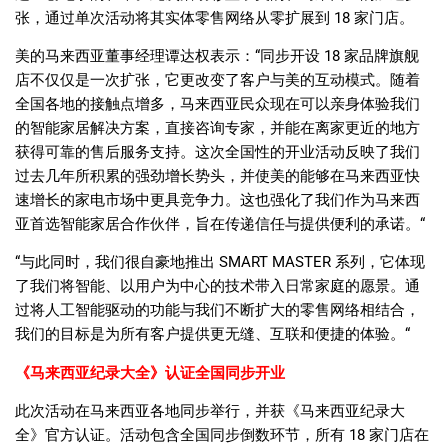
张，通过单次活动将其实体零售网络从零扩展到
18
家门店。
美的马来西亚董事经理谭达权表示：
“
同步开设
18
家品牌旗舰
店不仅仅是一次扩张，它更改变了客户与美的互动模式。随着
全国各地的接触点增多，马来西亚民众现在可以亲身体验我们
的智能家居解决方案，直接咨询专家，并能在离家更近的地方
获得可靠的售后服务支持。这次全国性的开业活动反映了我们
过去几年所积累的强劲增长势头，并使美的能够在马来西亚快
速增长的家电市场中更具竞争力。这也强化了我们作为马来西
亚首选智能家居合作伙伴，旨在传递信任与提供便利的承诺。
“
“
与此同时，我们很自豪地推出
SMART MASTER
系列，它体现
了我们将智能、以用户为中心的技术带入日常家庭的愿景。通
过将人工智能驱动的功能与我们不断扩大的零售网络相结合，
我们的目标是为所有客户提供更无缝、互联和便捷的体验。
“
《马来西亚纪录大全》认证全国同步开业
此次活动在马来西亚各地同步举行，并获《马来西亚纪录大
全》官方认证。活动包含全国同步倒数环节，所有
18
家门店在