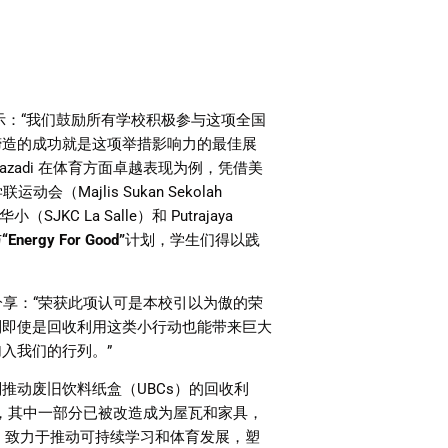
示：
“
我们鼓励所有学校积极参与这项全国
缔造的成功就是这项举措影响力的最佳展
Mazadi
在体育方面卓越表现为例，凭借美
学联运动会（
Majlis Sukan Sekolah
华小（
SJKC La Salle
）和
Putrajaya
与
“Energy For Good”
计划，学生们得以践
分享：
“
荣获此项认可是本校引以为傲的荣
到即使是回收利用这类小行动也能带来巨大
加入我们的行列。
”
划推动废旧饮料纸盒（
UBCs
）的回收利
，其中一部分已被改造成为屋瓦和家具，
，致力于推动可持续学习和体育发展，塑