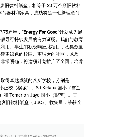
的废旧饮料纸盒，相等于
30
万个废旧饮料
体育器材和家具，成功将这一创新理念付
马
75
周年，
“Energy For Good”
计划成为展
并倡导可持续发展的有力证明。我们与教育
收利用。学生们积极响应此项目，收集数量
共建更绿色的校园、更强大的社区，以及一
景非常明确，将这项计划推广至全国，培养
中取得卓越成就的八所学校，分别是
小正校（槟城）、
Sri Kelana
国小（雪兰
）和
Temerloh Jaya
国小（彭亨）。其
的废旧饮料纸盒（
UBCs
）收集量，荣获
全
马来西亚人并赢得他们的信任。