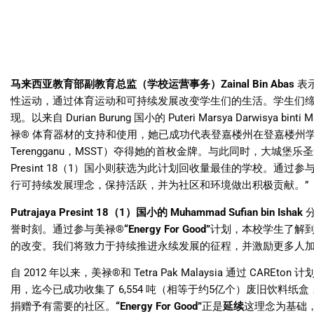
马来西亚教育部副教育总监（学校运营事务）
Zainal Bin Abas
表
性运动，通过体育运动和可持续发展改变学生们的生活。学生们
现。以来自
Durian Burung
国小的
Puteri Marsya Darwisya binti 
禄
®
体育器材的支持和使用，她已成功代表登嘉楼州在登嘉楼州
Terengganu
，
MSST
）夺得她的首枚金牌。与此同时，大城堡乐圣
Presint 18
（
1
）国小则获选为此计划回收量最佳的学校。通过参
行可持续发展理念，保持活跃，并为社区和环境做出积极贡献。
”
Putrajaya Presint 18
（
1
）国小的
Muhammad Sufian bin Ishak
誉时刻。通过参与美禄
®
“Energy For Good”
计划，本校学生了解
的改变。我们将致力于持续推进永续发展的征程，并激励更多人
自
2012
年以来，美禄
®
和
Tetra Pak Malaysia
通过
CAREton
计
用，迄今已成功收集了
6,554
吨（相等于约
5
亿个）废旧饮料纸盒
捐赠予有需要的社区。
“Energy For Good”
正是
延续
这理念为基础