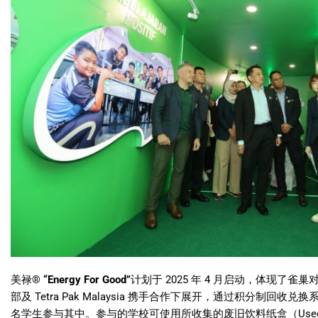
美禄
®
“Energy For Good”
计划于
2025
年
4
月启动，体现了雀巢
部及
Tetra Pak Malaysia
携手合作下展开，通过积分制回收兑换
名学生参与其中。参与的学校可使用所收集的废旧饮料纸盒（
Use