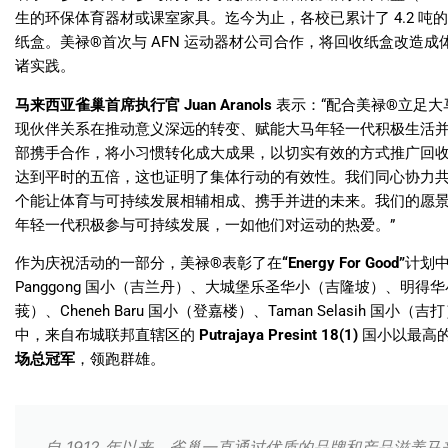
生的环保体育器材或课室家具。迄今为止，各校已累计了
4.2
吨
纸盒。美禄
®
首次与
AFN
运动器材公司合作，将回收纸盒改造成
诸实践。
马来西亚雀巢首席执行官
Juan Aranols
表示：
“
配合美禄
®
立足大
现伙伴关系在推动意义深远的转变、赋能大马年轻一代积极生活
部携手合作，将小习惯转化成大成果，以切实有效的方式推广回
达到平时的五倍，这也证明了集体行动的有效性。我们同心协力
个能让体育与可持续发展相辅相成、携手并进的未来。我们的愿
年轻一代积极参与可持续发展，一如他们对运动的热爱。
”
作为庆祝活动的一部分，美禄
®
表彰了在
“Energy For Good”
计划
Panggong
国小（吉兰丹）、大城堡乐圣华小（吉隆坡）、明得华
莪）、
Cheneh Baru
国小（登嘉楼）、
Taman Selasih
国小（吉打
中，来自布城联邦直辖区的
Putrajaya Presint 18(1)
国小以最高
场总冠军
，领跑群雄。
自 1912 年以来，雀巢一直通过优质的品牌和产品滋养