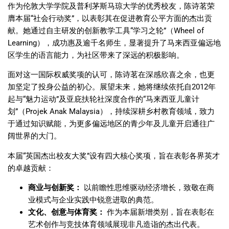
作为伦敦大学学院及普利茅斯马琼大学的优秀校友，陈诗茗荣
膺本届
“
社会行动奖
”
，以表彰其在促进教育公平方面的杰出贡
献。她通过自主研发的创新教学工具
“
学习之轮
”
（
Wheel of
Learning
），成功惠及逾千名师生，显著提升了马来西亚偏远地
区学生的语言能力，为社区带来了深远的积极影响。
面对这一国际权威奖项的认可，陈诗茗在深感欣喜之余，也更
加坚定了投身公益的初心。展望未来，她将继续依托自
2012
年
起与
“
魅力运动
”
及亚庇扶轮社深度合作的
“
马来西亚儿童计
划
”
（
Projek Anak Malaysia
），持续深耕乡村教育领域，致力
于通过知识赋能，为更多偏远地区的青少年及儿童开启通往广
阔世界的大门。
本届
“
英国杰出校友大奖
”
设有四大核心奖项，旨在表彰各界英才
的卓越贡献：
商业与创新奖：
以前瞻性思维驱动经济增长，致敬在商
业模式与企业实践中锐意进取的典范。
文化、创意与体育奖：
作为本届新增类别，旨在表彰在
艺术创作与竞技体育领域展现非凡造诣的杰出代表。