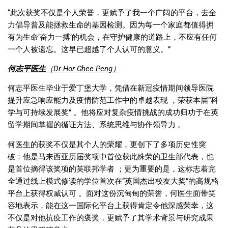
“
此次获奖不仅是个人荣誉，更赋予了我一个广阔的平台，去全
力倡导普及能拯救生命的基因检测。因为每一个家庭都值得拥
有为生命
‘
奋力一搏
’
的机会，在守护健康的道路上，不应有任何
一个人被遗忘。这早已超越了个人认可的意义。
”
何志平医生
（
Dr Hor Chee Peng
）
何志平医生毕业于爱丁堡大学，凭借在新冠疫情期间领导医院
提升应急响应能力及疫情防范工作中的卓越表现 ，荣获本届
“
科
学与可持续发展奖
”
。他将应对复杂疫情挑战的成功归功于在英
留学期间掌握的循证方法、系统思维与协作领导力 。
何医生的获奖不仅是其个人的荣耀，更创下了多项历史性突
破：他是马来西亚历届奖项中首位获此殊荣的卫生部代表，也
是首位摘得该奖项的英联邦学者 ；更为重要的是，这标志着完
全通过线上模式修读的学位首次在
“
英国杰出校友大奖
”
的高规格
平台上获得权威认可 。面对这份沉甸甸的荣誉，何医生面带笑
容地表示，能在这一国际化平台上获得肯定令他深感荣幸，这
不仅是对他抗疫工作的褒奖，更赋予了其学术背景与研究成果