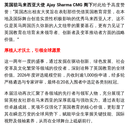
英国驻马来西亚大使
Ajay Sharma CMG
阁下
对此给予高度赞
誉：
“
英国杰出校友大奖旨在表彰那些凭借英国教育背景，在本
地及国际舞台创造实质性积极影响的优秀马来西亚人才。这不
仅是英马两国历久弥新的人文纽带的重要基石，更有力见证了
英国教育在培育未来领导者、创新者及变革推动者方面的战略
价值。
”
厚植人才沃土，引领全球愿景
这一两年一度的盛事，通过发掘在驱动创新、绿色发展、社会
变革及文化繁荣等领域的佼佼者，深刻诠释了英国教育的全球
价值。
2026
年度评选规模空前，共收到逾
1,000
份申请，经多轮
严格遴选与专家评审，最终在
20
名入围者中选定各类别桂冠。
本届活动再次汇聚了各领域的先行者与领军人物，充分展现了
留英校友社群在马来西亚的深厚底蕴与强劲实力。通过表彰这
些卓越成就，奖项不仅强化了英国教育的核心价值，更彰显了
其在瞬息万变的全球局势下，赋能毕业生掌握关键技能、国际
视野及领袖素养，从而在全球舞台上砥砺前行。