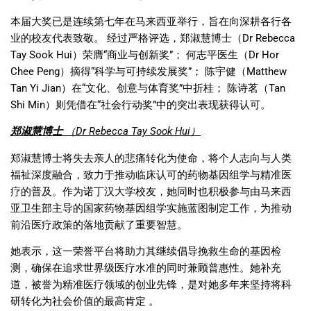
本届大奖已是连续第七年在马来西亚举行，旨在向深耕各行各
业的校友代表致敬。 经过严格评选，郑淑慧博士（
Dr Rebecca
Tay Sook Hui
）荣膺
“
商业与创新奖
”
； 何志平医生（
Dr Hor
Chee Peng
）摘得
“
科学与可持续发展奖
”
； 陈宇健（
Matthew
Tan Yi Jian
）在
“
文化、创意与体育奖
”
中折桂； 陈诗茗（
Tan
Shi Min
）则凭借在
“
社会行动奖
”
中的突出表现获得认可。
郑淑慧博士
（
Dr Rebecca Tay Sook Hui
）
郑淑慧博士将失去亲人的悲痛转化为使命，将个人志向与人类
福祉深度融合，致力于推动临床认可的药物基因组学与精准医
疗的普及。作为诺丁汉大学校友，她同时也积极参与由马来西
亚卫生部主导的国家药物基因组学实施蓝图制定工作，为推动
前沿医疗政策的落地贡献了重要智慧。
她表示，这一荣誉平台将助力其继续倡导挽救生命的基因检
测，确保在追求世界级医疗水准的同时兼顾普惠性。她补充
道，被誉为精准医疗领域的创业先锋，是对她多年来坚持将科
研转化为社会价值的最高肯定 。