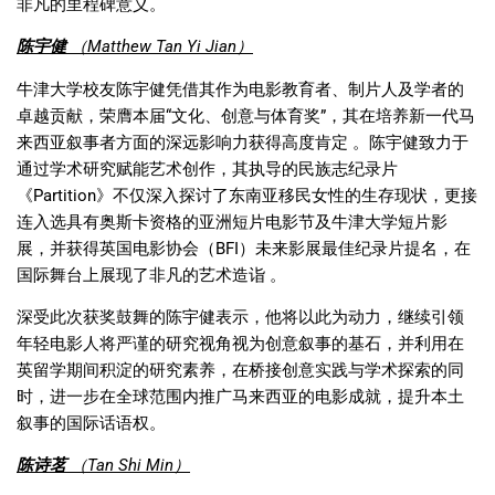
非凡的里程碑意义。
陈宇健
（
Matthew Tan Yi Jian
）
牛津大学校友陈宇健凭借其作为电影教育者、制片人及学者的
卓越贡献，荣膺本届
“
文化、创意与体育奖
”
，其在培养新一代马
来西亚叙事者方面的深远影响力获得高度肯定 。陈宇健致力于
通过学术研究赋能艺术创作，其执导的民族志纪录片
《
Partition
》不仅深入探讨了东南亚移民女性的生存现状，更接
连入选具有奥斯卡资格的亚洲短片电影节及牛津大学短片影
展，并获得英国电影协会（
BFI
）未来影展最佳纪录片提名，在
国际舞台上展现了非凡的艺术造诣 。
深受此次获奖鼓舞的陈宇健表示，他将以此为动力，继续引领
年轻电影人将严谨的研究视角视为创意叙事的基石，并利用在
英留学期间积淀的研究素养，在桥接创意实践与学术探索的同
时，进一步在全球范围内推广马来西亚的电影成就，提升本土
叙事的国际话语权。
陈诗茗
（
Tan Shi Min
）