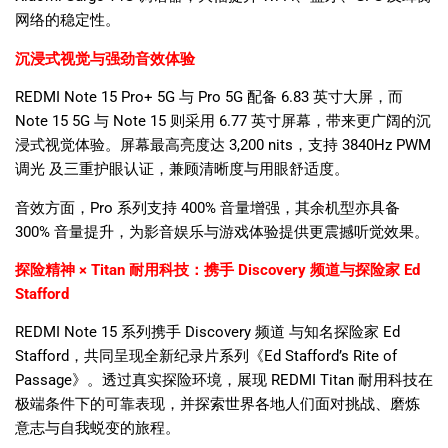
网络的稳定性。
沉浸式视觉与强劲音效体验
REDMI Note 15 Pro+ 5G
与
Pro 5G
配备
6.83
英寸大屏，而
Note 15 5G
与
Note 15
则采用
6.77
英寸屏幕，带来更广阔的沉
浸式视觉体验。屏幕最高亮度达
3,200 nits
，支持
3840Hz PWM
调光
及三重护眼认证，兼顾清晰度与用眼舒适度。
音效方面，
Pro
系列支持
400%
音量增强，其余机型亦具备
300%
音量提升，为影音娱乐与游戏体验提供更震撼听觉效果。
探险精神
× Titan
耐用科技：携手
Discovery
频道与探险家
Ed
Stafford
REDMI Note 15
系列携手
Discovery
频道 与知名探险家
Ed
Stafford
，共同呈现全新纪录片系列《
Ed Stafford’s Rite of
Passage
》。透过真实探险环境，展现
REDMI Titan
耐用科技在
极端条件下的可靠表现，并探索世界各地人们面对挑战、磨炼
意志与自我蜕变的旅程。