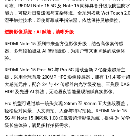
可靠。
REDMI Note 15 5G
及
Note 15
同样具备升级版防尘防水
能力，可应对日常泼溅与复杂环境。全系列搭载
Wet Touch 2.0
湿手触控技术，即使屏幕或手指沾湿，依然保持灵敏操控。
进阶影像系统：
AI
赋能，清晰升级
REDMI Note 15
系列带来全方位影像升级，结合高像素传感
器、多焦段拍摄及
AI
智能摄影，为用户带来更卓越的成像体
验。
REDMI Note 15 Pro+ 5G
与
Pro 5G
搭载全新
2
亿像素超清主
摄，采用全球首发
200MP HPE
影像传感器，拥有
1/1.4
英寸超
大感光元件，配合
2×
与
4×
传感器内光学级变焦、三焦段
DAG
HDR
及先进
AI
算法，无论昼夜皆能呈现细腻真实影像。
Pro
机型可透过单一镜头实现
23mm
至
92mm
五大焦段覆盖，
轻松应对风景、人文街拍、人像与特写拍摄。
REDMI Note 15
5G
与
Note 15
则搭载
1.08
亿像素超清影像系统，提供
3×
光学
级长焦体验，满足多样拍摄需求。