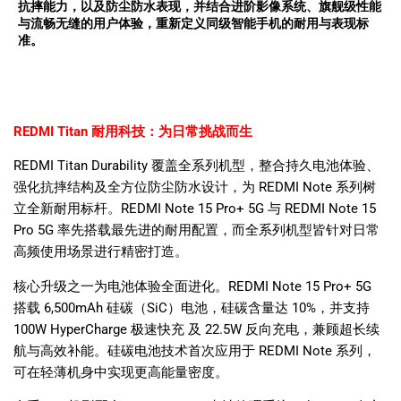
抗摔能力，以及防尘防水表现，并结合进阶影像系统、旗舰级性能
与流畅无缝的用户体验，重新定义同级智能手机的耐用与表现标
准。
REDMI Titan
耐用科技：为日常挑战而生
REDMI Titan Durability
覆盖全系列机型，整合持久电池体验、
强化抗摔结构及全方位防尘防水设计，为
REDMI Note
系列树
立全新耐用标杆。
REDMI Note 15 Pro+ 5G
与
REDMI Note 15
Pro 5G
率先搭载最先进的耐用配置，而全系列机型皆针对日常
高频使用场景进行精密打造。
核心升级之一为电池体验全面进化。
REDMI Note 15 Pro+ 5G
搭载
6,500mAh
硅碳（
SiC
）电池，硅碳含量达
10%
，并支持
100W HyperCharge
极速快充 及
22.5W
反向充电，兼顾超长续
航与高效补能。硅碳电池技术首次应用于
REDMI Note
系列，
可在轻薄机身中实现更高能量密度。