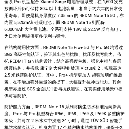
全系
Pro
机型配合
Xiaomi Surge
电池管理系统，在
1,600
次充
放循环后仍可保持
80%
以上电池容量，相当于约六年的日常使
用寿命。即便是机身厚度仅
7.35mm
的
REDMI Note 15 5G
，亦
内置
5,520mAh
硅碳电池；而
REDMI Note 15
则配备
6,000mAh
大容量电池。全系列支持
18W
或
22.5W
反向充电，
为日常使用提供更多便利与弹性。
在结构耐用性方面，
REDMI Note 15 Pro+ 5G
与
Pro 5G
均通过
SGS
高级性能认证，验证其出色的抗跌、抗压及抗弯能力。依
托
REDMI Titan
结构设计，结合高强度主板、强化中框与多层
缓震结构，并搭载 康宁
®
大猩猩
®
玻璃
Victus® 2
，实现高达
2.5
米跌落防护认证。其中，
Pro+
机型更加入 超强玻璃纤维后
盖，在不增加额外重量的前提下，大幅提升抗冲击能力。其余
机型亦通过
SGS
全面抗冲击与抗跌测试，在真实使用场景中提
供可靠防护。
防护能力方面，
REDMI Note 15
系列将防尘防水标准推向新高
度。
Pro+
与
Pro
机型符合
IP66
、
IP68
、
IP69
及
IP69K
多重防护
等级，并可在
2
米水深中浸泡
24
小时，通过
TÜV SÜD
智能手
机防水耐久认证。机身内置
17
个精密防水结构组件，确保长久