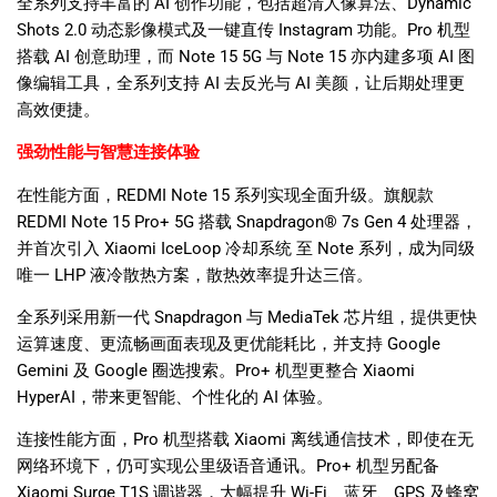
全系列支持丰富的
AI
创作功能，包括超清人像算法、
Dynamic
Shots 2.0
动态影像模式及一键直传
Instagram
功能。
Pro
机型
搭载
AI
创意助理，而
Note 15 5G
与
Note 15
亦内建多项
AI
图
像编辑工具，全系列支持
AI
去反光与
AI
美颜，让后期处理更
高效便捷。
强劲性能与智慧连接体验
在性能方面，
REDMI Note 15
系列实现全面升级。旗舰款
REDMI Note 15 Pro+ 5G
搭载
Snapdragon® 7s Gen 4
处理器，
并首次引入
Xiaomi IceLoop
冷却系统
至
Note
系列，成为同级
唯一
LHP
液冷散热方案，散热效率提升达三倍。
全系列采用新一代
Snapdragon
与
MediaTek
芯片组，提供更快
运算速度、更流畅画面表现及更优能耗比，并支持
Google
Gemini
及
Google
圈选搜索。
Pro+
机型更整合
Xiaomi
HyperAI
，带来更智能、个性化的
AI
体验。
连接性能方面，
Pro
机型搭载
Xiaomi
离线通信技术，即使在无
网络环境下，仍可实现公里级语音通讯。
Pro+
机型另配备
Xiaomi Surge T1S
调谐器，大幅提升
Wi-Fi
、蓝牙、
GPS
及蜂窝