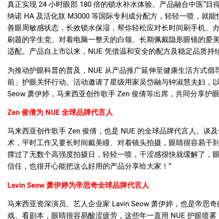
真正实现
24
小时眼部
180
倍的锁水补水体验。产品融合中医
“
目
纳诺
HA
及活化肽
M3000
等国际专利成分配方，轻轻一喷，就能
善眼周敏感状态，长效锁水保湿，帮你轻松应对长时间刷手机、
刷题的学生党、对着电脑一整天的白领、长期佩戴隐形眼镜的爱
适配。产品自上市以来，
NUE
凭借温和安全的配方及稳定品质持
为推动护眼科普的普及，
NUE
从产品推广延伸至健康生活方式倡
前」护眼关怀行动。活动邀请了星级用家吴岱融与钟淑慧夫妇，
Seow
萧伊婷，马来西亚创作歌手
Zen
俊倩等出席，共同分享护
Zen
俊倩为
NUE
全球品牌代言人
马来西亚创作歌手
Zen
俊倩，也是
NUE
的全球品牌代言人。谈及
术，平时工作又要长时间戴美瞳、对着镜头拍摄，眼睛很容易干
撑过了无数个高强度拍摄日，轻轻一喷，干涩感很快就缓解了，
信任，也很开心能把这么好用的产品分享给大家！
”
Lavin Seow
萧伊婷为帝思奇全球品牌代言人
马来西亚资深演员、艺人企业家
Lavin Seow
萧伊婷，也是帝思奇
戏、看剧本，眼睛很容易酸涩疲劳，这些年一直用
NUE
护眼喷雾