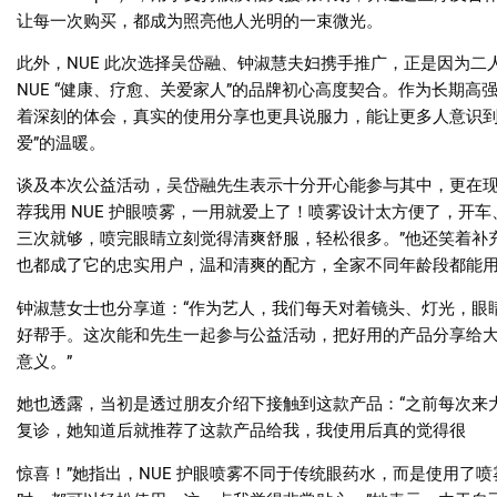
让每一次购买，都成为照亮他人光明的一束微光。
此外，
NUE
此次选择吴岱融、钟淑慧夫妇携手推广，正是因为二
NUE “
健康、疗愈、关爱家人
”
的品牌初心高度契合。作为长期高
着深刻的体会，真实的使用分享也更具说服力，能让更多人意识
爱
”
的温暖。
谈及本次公益活动，吴岱融先生表示十分开心能参与其中，更在
荐我用
NUE
护眼喷雾，一用就爱上了！喷雾设计太方便了，开车
三次就够，喷完眼睛立刻觉得清爽舒服，轻松很多。
”
他还笑着补
也都成了它的忠实用户，温和清爽的配方，全家不同年龄段都能
钟淑慧女士也分享道：
“
作为艺人，我们每天对着镜头、灯光，眼
好帮手。这次能和先生一起参与公益活动，把好用的产品分享给
意义。
”
她也透露，当初是透过朋友介绍下接触到这款产品：
“
之前每次来
复诊，她知道后就推荐了这款产品给我，我使用后真的觉得很
惊喜！
”
她指出，
NUE
护眼喷雾不同于传统眼药水，而是使用了喷