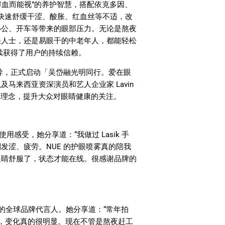
得血而能视
”
的养护智慧，搭配依克多因、
快速舒缓干涩、酸胀、红血丝等不适，改
办公、开车等带来的眼部压力。无论是熬夜
美人士，还是易眼干的中老年人，都能轻松
续获得了用户的持续信赖。
导，正式启动「吴岱融光明同行。爱在眼
以及马来西亚资深演员和艺人企业家
Lavin
眼理念，提升大众对眼睛健康的关注。
使用感受，她分享道：
“
我做过
Lasik
手
到发涩、疲劳。
NUE
的护眼喷雾真的陪我
眼睛舒服了，状态才能在线。很感谢品牌的
的全球品牌代言人。她分享道：
“
常年拍
，变化真的很明显。现在不管是熬夜赶工