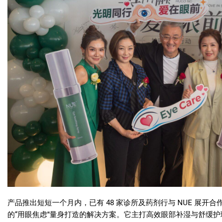
产品推出短短一个月内，已有
48
家诊所及药剂行与
NUE
展开合
的
“
用眼焦虑
”
量身打造的解决方案。它主打高效眼部补湿与舒缓护