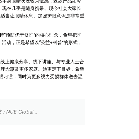
己本身眼睛状况较为敏感，这款产品如今
，现在几乎是随身携带。现今社会大家长
此适当让眼睛休息、加强护眼意识是非常重
持
“
预防优于修护
”
的核心理念，希望把护
」活动，正是希望以
“
公益
+
科普
”
的形式，
括线上健康分享、线下讲座、与专业人士合
眼理念惠及更多家庭。她更定下目标，希望
眼习惯，同时为更多视力受损群体送去温
NUE Global 。