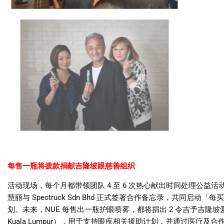
每售一瓶将拨款捐献吉隆坡眼慈善组织
活动现场，每个月都带领团队
4
至
6
次热心献出时间处理公益活
慧丽与
Spectruck Sdn Bhd
正式签署合作备忘录，共同启动「每
划。未来，
NUE
每售出一瓶护眼喷雾，都将捐出
2
令吉予吉隆坡
Kuala Lumpur
），用于支持眼疾相关援助计划，并通过医疗及合