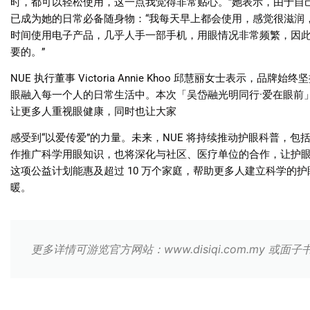
时，都可以轻松使用，这一点我觉得非常贴心。
”
她表示，由于自
已成为她的日常必备随身物：
“
我每天早上都会使用，感觉很滋润
时间使用电子产品，几乎人手一部手机，用眼情况非常频繁，因
要的。
”
NUE
执行董事
Victoria Annie Khoo
邱慧丽女士表示，品牌始终坚
眼融入每一个人的日常生活中。本次「吴岱融光明同行
·
爱在眼前
让更多人重视眼健康，同时也让大家
感受到
“
以爱传爱
”
的力量。未来，
NUE
将持续推动护眼科普，包
作推广科学用眼知识，也将深化与社区、医疗单位的合作，让护
这项公益计划能惠及超过
10
万个家庭，帮助更多人建立科学的护
暖。
更多详情可游览官方网站：www.disiqi.com.my 或面子书：