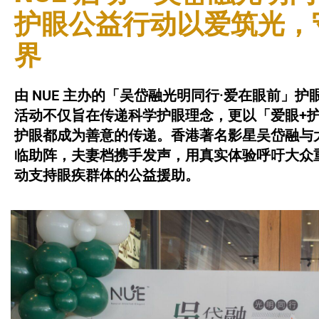
护眼公益行动以爱筑光，
界
由 NUE 主办的「吴岱融光明同行·爱在眼前」
活动不仅旨在传递科学护眼理念，更以「爱眼+
护眼都成为善意的传递。香港著名影星吴岱融与
临助阵，夫妻档携手发声，用真实体验呼吁大众
动支持眼疾群体的公益援助。