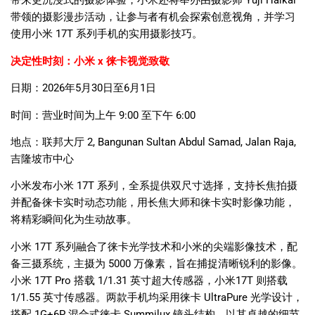
带来更沉浸式的摄影体验，小米还将举办由摄影师
Yuji Haikal
带领的摄影漫步活动，让参与者有机会探索创意视角，并学习
使用小米
17T
系列手机的实用摄影技巧。
决定性时刻：小米
x
徕卡视觉致敬
日期：
2026
年
5
月
30
日至
6
月
1
日
时间：营业时间为上午
9:00
至下午
6:00
地点：联邦大厅
2, Bangunan Sultan Abdul Samad, Jalan Raja,
吉隆坡市中心
小米发布小米
17T
系列，全系提供双尺寸选择，支持长焦拍摄
并配备徕卡实时动态功能，用长焦大师和徕卡实时影像功能，
将精彩瞬间化为生动故事。
小米
17T
系列融合了徕卡光学技术和小米的尖端影像技术，配
备三摄系统，主摄为
5000
万像素，旨在捕捉清晰锐利的影像。
小米
17T Pro
搭载
1/1.31
英寸超大传感器，小米
17T
则搭载
1/1.55​​
英寸传感器。两款手机均采用徕卡
UltraPure
光学设计，
搭配
1G+6P
混合式徕卡
Summilux
镜头结构，以其卓越的细节