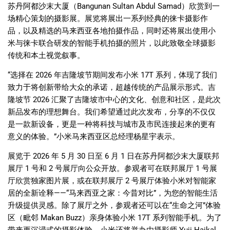
苏丹阿都沙末大厦（
Bangunan Sultan Abdul Samad
）欣赏到一
场精心策划的摄影展。展览将展出一系列经典的徕卡摄影作
品，以及精选的马来西亚各地拍摄作品，同时还将展出使用小
米与徕卡联合研发的智能手机拍摄的照片，以此致敬全球摄影
传统和本土视觉叙事。
“
选择在
2026
年吉隆坡节期间发布小米
17T
系列，体现了我们
致力于将创新带给大众的承诺，超越传统的产品展示形式。吉
隆坡节
2026
汇聚了吉隆坡市中心的文化、创意和社区，是此次
新品发布的理想舞台。我们希望通过此次发布，分享的不仅仅
是一款新设备，更是一种将科技与城市及市民连接起来的更有
意义的体验。
”
小米马来西亚区总经理杨星宇表示。
展览于
2026
年
5
月
30
日至
6
月
1
日在苏丹阿都沙末大厦联邦
展厅
1
号和
2
号展厅向公众开放。参观者可在联邦展厅
1
号展
厅欣赏独家图片展，或在联邦展厅
2
号展厅体验小米对智能家
居的全新诠释
——“
马来西亚之家：今昔对比
”
，为您的智能生活
升级提供灵感。除了展厅之外，参观者还可以在
“
生命之河
”
体验
区（毗邻
Makan Buzz
）亲身体验小米
17T
系列智能手机。为了