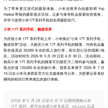
为了带来更沉浸式的摄影体验，小米还将举办由摄影师
Yuji
Haikal
带领的摄影漫步活动，让参与者有机会探索创意视角，
并学习使用小米
17T
系列手机的实用摄影技巧。
小米
17T
系列手机，畅游世界
为庆祝小米
17T
系列手机上市，小米推出
“
小米
17T
系列手机，
畅游世界
”
活动，凡购买小米
17T
系列手机的顾客，均有机会赢
取价值高达
20,000
令吉的双人旅行券，前往您心仪的国家
/
地
区。活动时间为
2026
年
5
月
29
日至
6
月
30
日。活动期间，
购买小米
17T
系列手机的顾客可扫描官方二维码参与抽奖，赢
取总价值
120,000
令吉的旅行券。获奖名单将于
2026
年
7
月
15
日在小米马来西亚官方社交媒体账号公布，为想要记录美好
瞬间的粉丝们带来难忘的旅行体验。
2026 年 5 月 28 日至 6 月 11 日期间预购小米
17T 系列，即可在全国小米专卖店、mi.com 以及