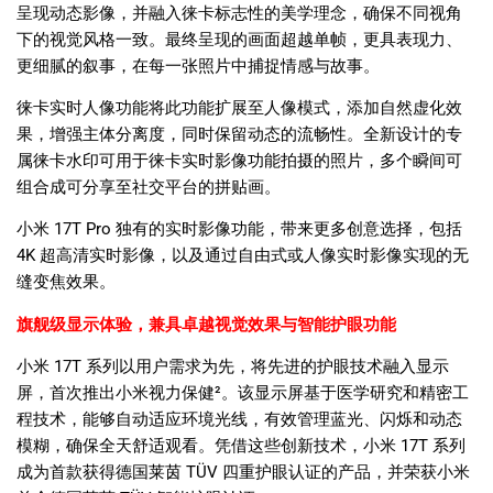
呈现动态影像，并融入徕卡标志性的美学理念，确保不同视角
下的视觉风格一致。最终呈现的画面超越单帧，更具表现力、
更细腻的叙事，在每一张照片中捕捉情感与故事。
徕卡实时人像功能将此功能扩展至人像模式，添加自然虚化效
果，增强主体分离度，同时保留动态的流畅性。全新设计的专
属徕卡水印可用于徕卡实时影像功能拍摄的照片，多个瞬间可
组合成可分享至社交平台的拼贴画。
小米
17T Pro
独有的实时影像功能，带来更多创意选择，包括
4K
超高清实时影像，以及通过自由式或人像实时影像实现的无
缝变焦效果。
旗舰级显示体验，兼具卓越视觉效果与智能护眼功能
小米
17T
系列以用户需求为先，将先进的护眼技术融入显示
屏，首次推出小米视力保健
²
。该显示屏基于医学研究和精密工
程技术，能够自动适应环境光线，有效管理蓝光、闪烁和动态
模糊，确保全天舒适观看。凭借这些创新技术，小米
17T
系列
成为首款获得德国莱茵
TÜV
四重护眼认证的产品，并荣获小米