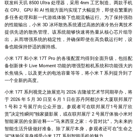
联发科天玑
8500 Ultra
处理器，采用
4nm
工艺制造。两款手机
在
CPU
、
GPU
和
AI
性能方面均实现了大幅提升，即使在繁重的
多任务处理和新一代游戏体验下也能流畅运行。为了保持强劲
的性能输出，小米
3D
冰环散热系统通过高效的液冷热分离技术
提供先进的散热管理。该系统能够快速将热量从核心芯片组导
出，从而增强系统的稳定性，并确保即使在高负载运行时，设
备也能保持舒适的握持感。
小米
17T
和小米
17T Pro
的各项配置均得到全面升级，包括配
备创新徕卡
Live Moment
功能的增强型相机系统和功能强大的
长焦镜头，以及更大的电池容量等等，将小米
T
系列提升到了
一个全新的高度。
小米
17T
系列视觉之旅展览与
2026
吉隆坡艺术节同期举办，将
于
2026
年
5
月
30
日至
6
月
1
日在苏丹阿都沙末大厦联邦展厅
1
号和
2
号展厅向公众开放。参观者可在联邦展厅
1
号展厅欣
赏
“
决定性瞬间
”
独家摄影展，或在联邦展厅
2
号展厅体验小米对
智能家居的全新诠释
——“
马来西亚之家：今昔对比
”
，为未来的
智能生活升级做好准备。除了展厅本身，参观者还可在
“
生命之
河
”
体验区亲身感受小米
17T
系列智能手机的魅力。