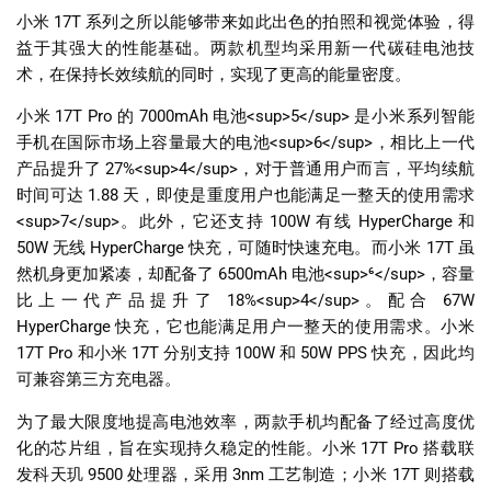
小米
17T
系列之所以能够带来如此出色的拍照和视觉体验，得
益于其强大的性能基础。两款机型均采用新一代碳硅电池技
术，在保持长效续航的同时，实现了更高的能量密度。
小米
17T Pro
的
7000mAh
电池
<sup>5</sup>
是小米系列智能
手机在国际市场上容量最大的电池
<sup>6</sup>
，相比上一代
产品提升了
27%<sup>4</sup>
，对于普通用户而言，平均续航
时间可达
1.88
天，即使是重度用户也能满足一整天的使用需求
<sup>7</sup>
。此外，它还支持
100W
有线
HyperCharge
和
50W
无线
HyperCharge
快充，可随时快速充电。而小米
17T
虽
然机身更加紧凑，却配备了
6500mAh
电池
<sup>
⁶
</sup>
，容量
比上一代产品提升了
18%<sup>4</sup>
。配合
67W
HyperCharge
快充，它也能满足用户一整天的使用需求。小米
17T Pro
和小米
17T
分别支持
100W
和
50W PPS
快充，因此均
可兼容第三方充电器。
为了最大限度地提高电池效率，两款手机均配备了经过高度优
化的芯片组，旨在实现持久稳定的性能。小米
17T Pro
搭载联
发科天玑
9500
处理器，采用
3nm
工艺制造；小米
17T
则搭载