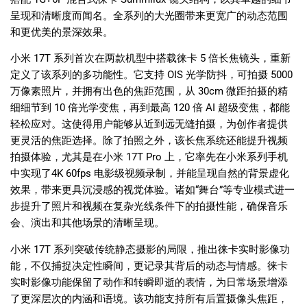
呈现和清晰度而闻名。全系列的大光圈带来更宽广的动态范围
和更优美的景深效果。
小米
17T
系列首次在两款机型中搭载徕卡
5
倍长焦镜头，重新
定义了该系列的多功能性。它支持
OIS​​
光学防抖，可拍摄
5000
万像素照片，并拥有出色的焦距范围，从
30cm
微距拍摄的精
细细节到
10
倍光学变焦，再到最高
120
倍
AI
超级变焦，都能
轻松应对。这使得用户能够从近到远无缝拍摄，为创作者提供
更灵活的焦距选择。除了拍照之外，该长焦系统还能提升视频
拍摄体验，尤其是在小米
17T Pro
上，它率先在小米系列手机
中实现了
4K 60fps
电影级视频录制，并能呈现自然的背景虚化
效果，带来更具沉浸感的视觉体验。诸如
“
舞台
”
等专业模式进一
步提升了照片和视频在复杂光线条件下的拍摄性能，确保音乐
会、演出和其他场景的清晰呈现。
小米
17T
系列突破传统静态摄影的局限，推出徕卡实时影像功
能，不仅捕捉决定性瞬间，更记录其背后的动态与情感。徕卡
实时影像功能保留了动作和转瞬即逝的表情，为日常场景增添
了更深层次的内涵和语境。该功能支持所有后置摄像头焦距，