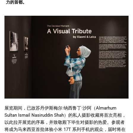
力的首都。
展览期间，已故苏丹伊斯梅尔
·
纳西鲁丁
·
沙阿（
Almarhum
Sultan Ismail Nasiruddin Shah
）的私人摄影收藏将首次亮相，
以此拉开展览的序幕，并致敬殿下毕生对摄影的热爱。参观者
将成为马来西亚首批体验小米
17T
系列手机的观众，届时将在