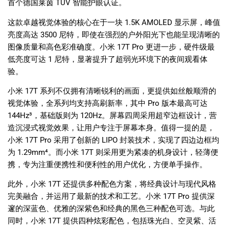
首个德国莱茵
TÜV
智能护眼认证。
这款卓越视觉体验的核心在于一块
1.5K AMOLED
显示屏，峰值
亮度高达
3500
尼特，即使在强烈的户外阳光下也能呈现清晰的
图像质量和高色彩准确度。小米
17T Pro
更进一步，硬件级最
低亮度可达
1
尼特，显著提升了超弱光环境下的夜间观看体
验。
小米
17T
系列不仅拥有清晰锐利的画面，更提供如丝般顺滑的
视觉体验，全系列均支持高刷新率，其中
Pro
版本最高可达
144Hz³
，基础版则为
120Hz
。屏幕四周采用超窄边框设计，营
造沉浸式视觉效果，让用户专注于屏幕本身。值得一提的是，
小米
17T Pro
采用了创新的
LIPO
封装技术，实现了四边边框均
为
1.29mm
⁴
。而小米
17T
则采用更为紧凑的机身设计，轻薄便
携，专为注重便携性和便利性的用户优化，方便单手操作。
此外，小米
17T
还提供多种配色方案，将经典设计与现代风格
完美融合，并运用了最新的技术和工艺。小米
17T Pro
提供深
邃的深蓝色、优雅的深紫色和经典的黑色三种配色可选。与此
同时，小米
17T
提供四种炫彩配色，包括珠光白、空灵紫、活