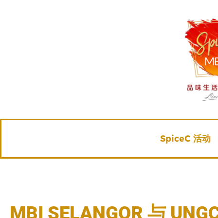
SpiceC 活动
MBI SELANGOR 与 UN