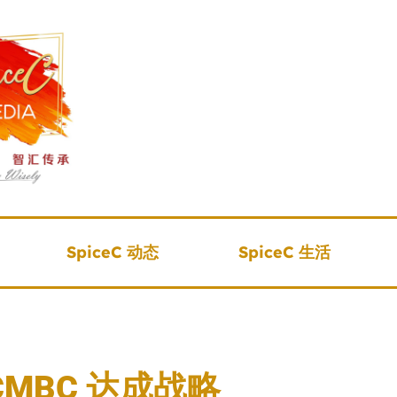
SpiceC 动态
SpiceC 生活
GCMBC 达成战略