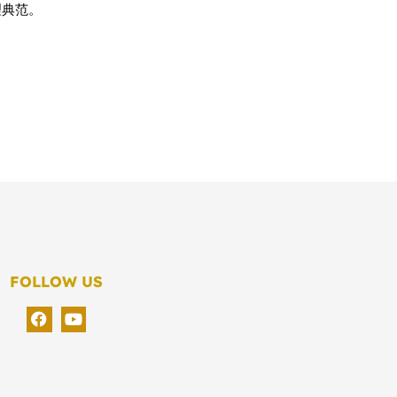
理典范。
FOLLOW US