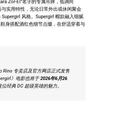
 Zor-El”名字的专属吊牌，低调向
具轻巧与实用特性，无论日常外出或休闲聚会
irl 风格。Supergirl 帽款融入细腻
色鞋身搭配酒红色细节点缀，在舒适穿着与
Carlo Rino 专卖店及官方网店正式发售
rgirl》电影也将于
2026年6月26
经典 DC 超级英雄的魅力。