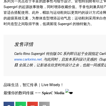
系列另一亮点在于丰富的故事性与细节设计。背包特别附有印上“Kara
Supergirl 的起源故事致敬，同时增添收藏价值。手拿包则兼
皆适合搭配使用。此外，帽款与运动鞋则以更简约的设计方式诠释 Superg
的超级英雄元素，为整体造型增添运动气息；运动鞋则采用米白
时尚造型之间取得平衡，低调展现 Supergirl 的独特魅力。
发售详情
Carlo Rino Supergirl 特别版 DC 系列即日起于全国指定 
与此同时，启发本系列设计灵感的《Supe
www.carlorino.net
.
日
全国上映，让影迷在欣赏时尚设计之余，也能一同感受这位
品味生活，智汇传承｜Live Wisely！
最懂你的数码传媒 —— 𝐒𝐩𝐢𝐜𝐞𝐂 𝐌𝐞𝐝𝐢𝐚