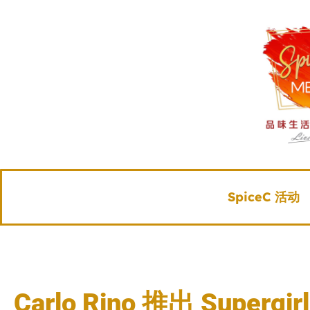
SpiceC 活动
Carlo Rino 推出 Superg