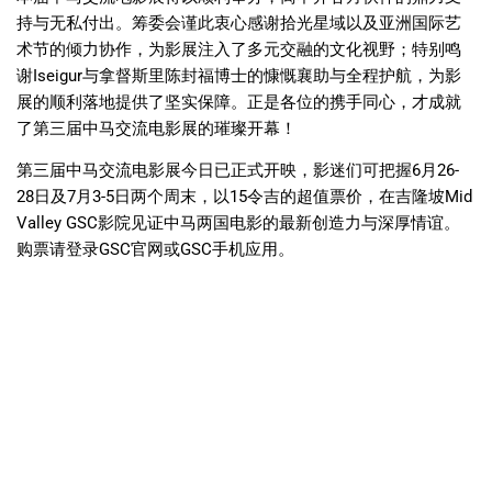
持与无私付出。筹委会谨此衷心感谢拾光星域以及亚洲国际艺
术节的倾力协作，为影展注入了多元交融的文化视野；特别鸣
谢Iseigur与拿督斯里陈封福博士的慷慨襄助与全程护航，为影
展的顺利落地提供了坚实保障。正是各位的携手同心，才成就
了第三届中马交流电影展的璀璨开幕！
第三届中马交流电影展今日已正式开映，影迷们可把握6月26-
28日及7月3-5日两个周末，以15令吉的超值票价，在吉隆坡Mid
Valley GSC影院见证中马两国电影的最新创造力与深厚情谊。
购票请登录GSC官网或GSC手机应用。