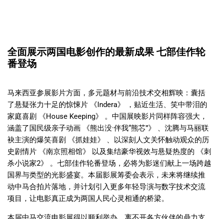
全面展示两国电影创作的最新成果 七部佳作轮
番登场
马来西亚参展影片方面，多元题材与前沿技术交相辉映：囊括
了悬疑张力十足的惊悚片 《Indera》 ，贴近生活、笑中带泪的
家庭喜剧 《House Keeping》 。中国展映影片同样阵容强大，
涵盖了国民级亲子动画 《熊出没·伴我“熊芯”》 、沈腾与马丽联
袂主演的爆笑喜剧 《抓娃娃》 、以深刻人文关怀触动观众的历
史剧情片 《南京照相馆》 以及集结豪华视效与悬疑热度的 《刺
杀小说家2》 。七部佳作轮番登场，必将为影迷们献上一场跨越
国界与类型的光影盛宴。本届影展筹委会表示，未来将继续推
动中马合拍片落地，并计划引入更多年轻导演与数字技术交流
项目，让电影真正成为两国人民心灵相通的桥梁。
本届中马交流电影展得以顺利举办，离不开各方伙伴的鼎力支