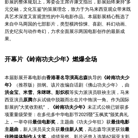
影展的整体规划上，筹委会主席许康文指出，影展始终秉持“多
元交融，文化互鉴”的策展理念，致力于为马来西亚观众带来既
具艺术深度又富观赏性的中马电影作品。本届影展精心甄选了
来自中马两国的七部影片，类型横跨惊悚、喜剧、科幻动画、
历史纪实与动作奇幻，力求全面展示两国电影创作的最新成
果。
开幕片《岭南功夫少年》燃爆全场
本届影展开幕电影由
香港著名导演高志森
执导的
《岭南功夫少
年》
（推荐版）担纲。该片改编自话剧《佛山功夫少年》，由
洪金宝、米雪、朱咪咪、彭炽权
等实力派演员联袂主演，马来
西亚演员
原腾
亦从试镜中脱颖而出在片中饰演一角。
作为国际
影展的“大奖收割机” ，
《岭南功夫少年》
未正式公映已斩获多
项重量级荣誉：在多伦多中华电影节2025暨“玉枫奖”颁奖典礼
上，一举夺得
最佳电影奖
，主题曲《功夫少年狂》获
最佳电影
主题曲
，新人演员吴文良获
最佳新人奖
，高志森导演更获颁
最
佳跨媒体制作人大奖
，成绩斐然。影片还曾入选第62届亚太影