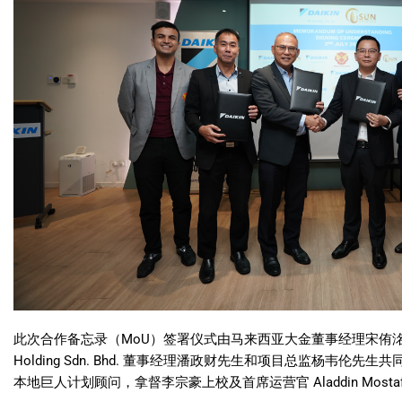
此次合作备忘录（MoU）签署仪式由马来西亚大金董事经理宋侑洺
Holding Sdn. Bhd. 董事经理潘政财先生和项目总监杨韦
本地巨人计划顾问，拿督李宗豪上校及首席运营官 Aladdin Mosta