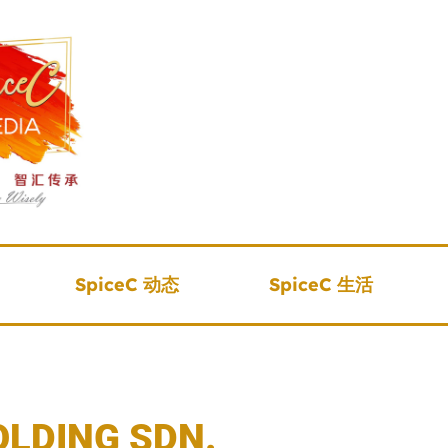
SpiceC 动态
SpiceC 生活
DING SDN.