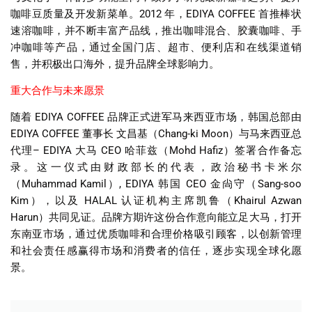
咖啡豆质量及开发新菜单。
2012
年，
EDIYA COFFEE
首推棒状
速溶咖啡，并不断丰富产品线，推出咖啡混合、胶囊咖啡、手
冲咖啡等产品，通过全国门店、超市、便利店和在线渠道销
售，并积极出口海外，提升品牌全球影响力。
重大合作与未来愿景
随着
EDIYA COFFEE
品牌正式进军马来西亚市场，韩国总部由
EDIYA COFFEE
董事长 文昌基（
Chang-ki Moon
）与马来西亚总
代理
– EDIYA
大马
CEO
哈菲兹（
Mohd Hafiz
）签署合作备忘
录。这一仪式由财政部长的代表，政治秘书卡米尔
（
Muhammad Kamil
）
, EDIYA
韩国
CEO
金尙守（
Sang-soo
Kim
），以及
HALAL
认证机构主席凯鲁（
Khairul Azwan
Harun
）共同见证。品牌方期许这份合作意向能立足大马，打开
东南亚市场，通过优质咖啡和合理价格吸引顾客，以创新管理
和社会责任感赢得市场和消费者的信任，逐步实现全球化愿
景。