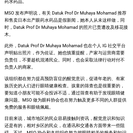
药水药品。
MSO
发布声明说，有关
Datuk Prof Dr Muhaya Mohamad
推荐
和售卖日本出产眼药水药品是假新闻，她本人从未这样做，同
时，
Datuk Prof Dr Muhaya Mohamad
的照片已责遭改及移花接
木。
此外，
Datuk Prof Dr Muhaya Mohamad
也在个人
IG
社交平台
声明贴出照片，作为佐证。她也慎重提醒，产家与运营商需要
负责任，不要趁机混淆民众。同时，也会采取法律行动对付不
负责人的商家。
该组织都在努力提高预防盲症的醒觉意识，促请年老的、有家
族历史的人们进行眼睛健康检查。孩童的筛查也是很重要的，
要知道小朋友可能不会投诉不适，通过筛查有助于发现眼睛健
康问题。
MSO
做为眼科协会也在努力触及更多不同的人群提供
免费的服务和眼镜佩戴。
目前来说，城市地区的民众容易接触到资讯，醒觉意识和知识
还是有的，相对乡区的民众，在通讯和交通各方面带来一些阻
碍。不过，
MSO
协会和各组织也努力把眼睛相关的服务和知识