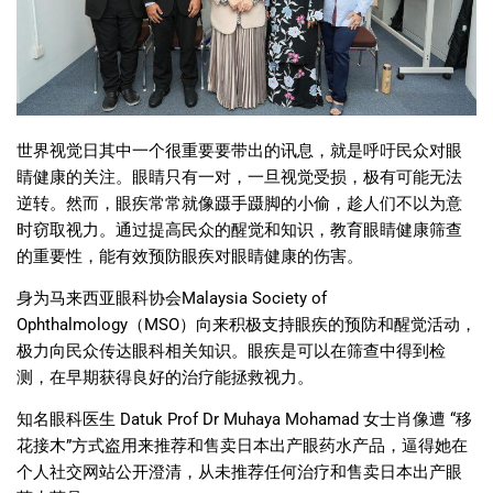
世界视觉日其中一个很重要要带出的讯息，就是呼吁民众对眼
睛健康的关注。眼睛只有一对，一旦视觉受损，极有可能无法
逆转。然而，眼疾常常就像蹑手蹑脚的小偷，趁人们不以为意
时窃取视力。通过提高民众的醒觉和知识，教育眼睛健康筛查
的重要性，能有效预防眼疾对眼睛健康的伤害。
身为马来西亚眼科协会
Malaysia Society of
Ophthalmology
（
MSO
）向来积极支持眼疾的预防和醒觉活动，
极力向民众传达眼科相关知识。眼疾是可以在筛查中得到检
测，在早期获得良好的治疗能拯救视力。
知名眼科医生
Datuk Prof Dr Muhaya Mohamad
女士肖像遭
“
移
花接木
”
方式盗用来推荐和售卖日本出产眼药水产品，逼得她在
个人社交网站公开澄清，从未推荐任何治疗和售卖日本出产眼