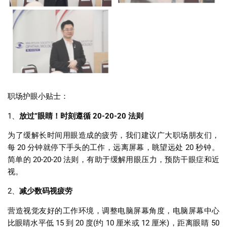
职场护眼小贴士：
1
、
放过
”
眼睛！时刻遵循
20-20-20
法则
为了缓解长时间用眼造成的疲劳，我们建议广大职场朋友们，
每
20
分钟就停下手头的工作，远离屏幕，眺望远处
20
秒钟。
简单的
20-20-20
法则，有助于缓解用眼压力，预防干眼症和近
视。
2
、
减少数码视疲劳
营造视觉友好的工作环境，调整电脑屏幕角度，电脑屏幕中心
比眼睛水平低
15
到
20
度
(
约
10
厘米或
12
厘米
)，
距离眼睛
50