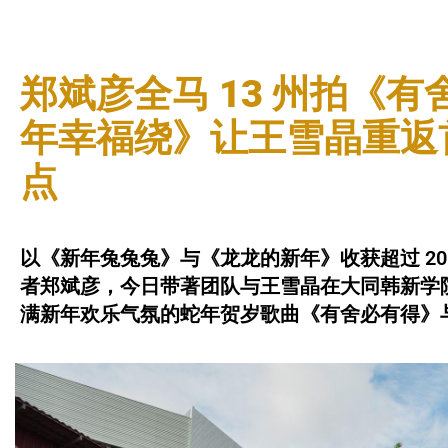
郑斌彦全马 13 州拍《有
年幸福绕》让王雪晶重返
点
以《新年兔兔兔》与《龙龙的新年》收获超过 200
者郑斌彦，今日带著团队与王雪晶在大同韩新学
满新年欢乐气氛的蛇年贺岁歌曲《有舍必有得》与