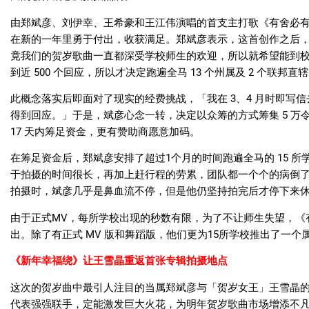
由郑斌彦、刘伊幸、王希豪和王江伟演唱的首支主打歌《有舍必
在新的一年里勇于付出，收获满足。郑斌彦表示，这首创作之后
竟我们的贺岁歌曲一直都深受学校师生的欢迎，所以就希望能到
到近
500
个回应，所以才决定跑遍全马
13
个州属及
2
个联邦直辖
此概念落实后即面对了现实的经费挑战，「我在
3
、
4
月时即写信
得到回应。」于是，斌彦心念一转，决定以众筹的方式筹集
5
万
17
天内筹足资金，更有赞助商愿意加码。
在筹足资金后，郑斌彦安排了超过
1
个月的时间跑遍全马的
15
所
于拍摄的时间很长，再加上赶行程的劳累，团队都一个个的病倒
拍摄时，斌彦几乎是鼻血流不停，但是他仍坚持拍完后才停下来
由于正式
MV
，每所学校出现的秒数有限，为了不让师生失望，《
出。除了有正式
MV
版和舞蹈版，他们更为
15
所学校推出了一个
《新年幸福绕》让王雪晶重返首张专辑拍摄地点
这次的贺岁曲中最引人注目的当属郑斌彦与「贺岁女王」王雪晶
代表强强联手，定能激发巨大火花，为明年贺岁歌曲市场增添不