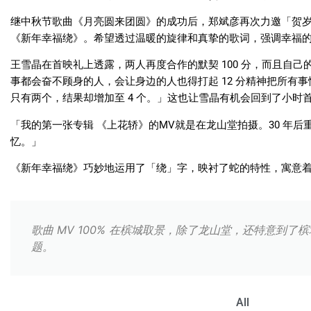
继中秋节歌曲《月亮圆来团圆》的成功后，郑斌彦再次力邀「贺
《新年幸福绕》。希望透过温暖的旋律和真挚的歌词，强调幸福
王雪晶在首映礼上透露，两人再度合作的默契
100
分，而且自己
事都会奋不顾身的人，会让身边的人也得打起
12
分精神把所有事
只有两个，结果却增加至
4
个。」这也让雪晶有机会回到了小时
「我的第一张专辑
《上花轿》的
MV
就是在龙山堂拍摄。
30
年后
忆。」
《新年幸福绕》巧妙地运用了「绕」字，映衬了蛇的特性，寓意
歌曲 MV 100% 在槟城取景，除了龙山堂，还特意到
题。
All