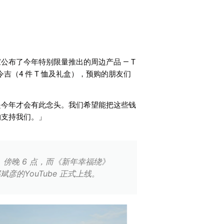
家公布了今年特别限量推出的周边产品
— T
令吉（
4
件
T
恤及礼盒），预购的朋友们
是今年才会有此念头。我们希望能把这些钱
购支持我们。」
日）傍晚 6 点，而《新年幸福绕》
 郑斌彦的YouTube 正式上线。