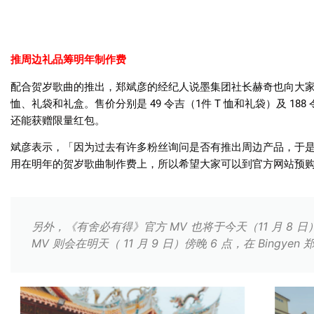
推周边礼品筹明年制作费
配合贺岁歌曲的推出，郑斌彦的经纪人说墨集团社长赫奇也向大
恤、礼袋和礼盒。售价分别是
49
令吉（
1
件
T
恤和礼袋）及
188
还能获赠限量红包。
斌彦表示，「因为过去有许多粉丝询问是否有推出周边产品，于
用在明年的贺岁歌曲制作费上，所以希望大家可以到官方网站预
另外，《有舍必有得》官方 MV 也将于今天（11 月 8 
MV 则会在明天（ 11 月 9 日）傍晚 6 点，在 Bingyen