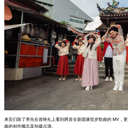
来宾们除了率先在首映礼上看到两首全新团康贺岁歌曲的
MV
，更
曲的创作概念及拍摄点滴。