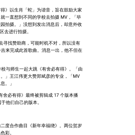
有得》以生肖「蛇」为谐音，旨在鼓励大家
，就一直想到不同的学校去拍摄
MV
，「毕
校园拍摄。」没想到发出消息后，却意外收
区去进行拍摄。
去寻找赞助商，可能时机不对，所以没有
令吉来完成此首歌曲。消息一出，他不但在
学校与师生一起大跳《有舍必有得》。「由
了。」王江伟更大赞郑斌彦的专业，「
MV
休息。」
有舍必有得》最终被剪辑成
17
个版本播
属于他们自己的版本。
的二度合作曲目《新年幸福绕》。两位贺岁
凡色彩。