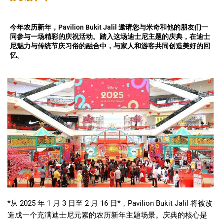
今年农历新年，Pavilion Bukit Jalil 邀请您与米奇和他的朋友们一
同参与一场精彩的庆祝活动。踏入这场迪士尼主题的庆典，在迪士
尼魅力与传统节庆习俗的融合中，与家人和游客共同创造美好的回
忆。
*
从
2025
年
1
月
3
日至
2
月
16
日
*
，
Pavilion Bukit Jalil
将被改
造成一个充满迪士尼元素的农历新年主题场景。庆典的核心是