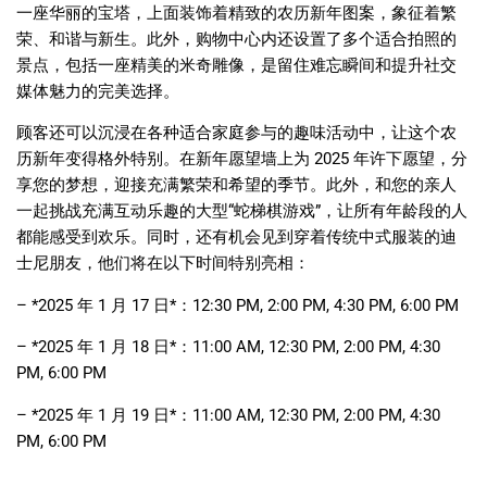
一座华丽的宝塔，上面装饰着精致的农历新年图案，象征着繁
荣、和谐与新生。此外，购物中心内还设置了多个适合拍照的
景点，包括一座精美的米奇雕像，是留住难忘瞬间和提升社交
媒体魅力的完美选择。
顾客还可以沉浸在各种适合家庭参与的趣味活动中，让这个农
历新年变得格外特别。在新年愿望墙上为
2025
年许下愿望，分
享您的梦想，迎接充满繁荣和希望的季节。此外，和您的亲人
一起挑战充满互动乐趣的大型
“
蛇梯棋游戏
”
，让所有年龄段的人
都能感受到欢乐。同时，还有机会见到穿着传统中式服装的迪
士尼朋友，他们将在以下时间特别亮相：
– *2025
年
1
月
17
日
*
：
12:30 PM, 2:00 PM, 4:30 PM, 6:00 PM
– *2025
年
1
月
18
日
*
：
11:00 AM, 12:30 PM, 2:00 PM, 4:30
PM, 6:00 PM
– *2025
年
1
月
19
日
*
：
11:00 AM, 12:30 PM, 2:00 PM, 4:30
PM, 6:00 PM