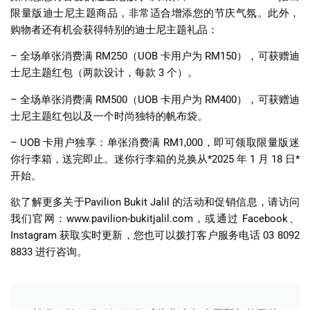
限量版迪士尼主题商品，非常适合增添您的节庆气氛。此外，
购物者还有机会获得特别的迪士尼主题礼品：
–
全场单张消费满
RM250
（
UOB
卡用户为
RM150
），可获赠迪
士尼主题红包（两款设计，每款
3
个）。
–
全场单张消费满
RM500
（
UOB
卡用户为
RM400
），可获赠迪
士尼主题红包以及一个时尚独特的帆布袋。
– UOB
卡用户独享：单张消费满
RM1,000
，即可领取限量版迷
你行李箱，送完即止。迷你行李箱的兑换从
*2025
年
1
月
18
日
*
开始。
欲了解更多关于
Pavilion Bukit Jalil
的活动和促销信息，请访问
我们官网：
www.pavilion-bukitjalil.com
，或通过
Facebook
、
Instagram
获取实时更新，您也可以拨打客户服务电话
03 8092
8833
进行咨询。